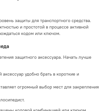
овень защиты для транспортного средства.
тностью и простотой в процессе активной
вождаться кодом или ключом.
педа
етения защитного аксессуара. Начать лучше
 аксессуар удобно брать в короткие и
оставляет огромный выбор мест для закрепления
елосипедист.
снащены кодовой комбинацией или ключом,