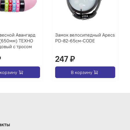
весной Авангард
Замок велосипедный Apecs
 (650мм) ТЕХНО
PD-82-65см-CODE
овый с тросом
₽
247 ₽
 корзину
В корзину
акты