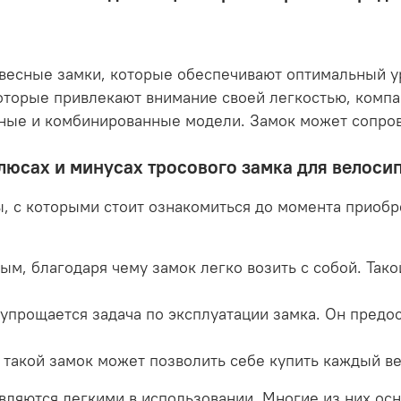
есные замки, которые обеспечивают оптимальный ур
торые привлекают внимание своей легкостью, компак
пные и комбинированные модели. Замок может сопро
люсах и минусах тросового замка для велоси
, с которыми стоит ознакомиться до момента приобр
м, благодаря чему замок легко возить с собой. Такой
о упрощается задача по эксплуатации замка. Он пред
 такой замок может позволить себе купить каждый в
вляются легкими в использовании. Многие из них о