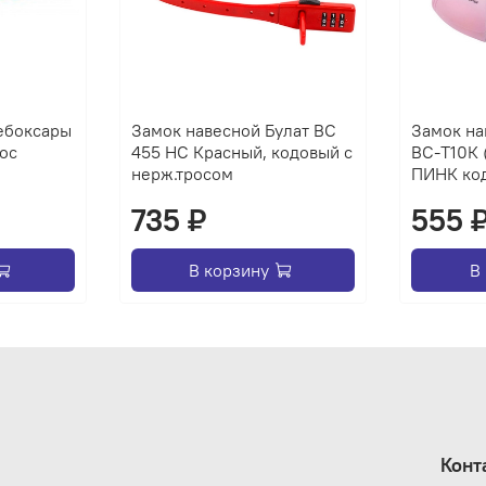
ебоксары
Замок навесной Булат ВС
Замок на
трос
455 HC Красный, кодовый с
ВС-Т10К
нерж.тросом
ПИНК код
735 ₽
555 
В корзину
В
Конт