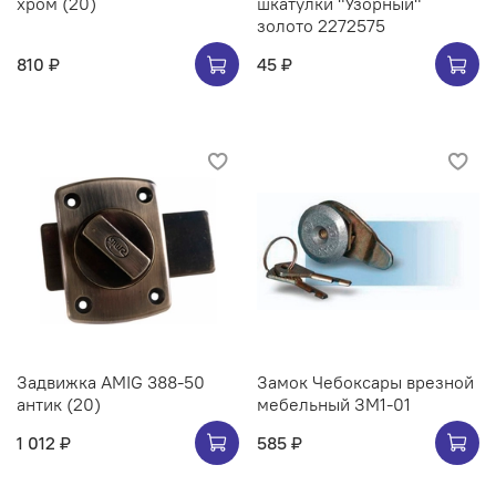
хром (20)
шкатулки "Узорный"
золото 2272575
810 ₽
45 ₽
Задвижка AMIG 388-50
Замок Чебоксары врезной
антик (20)
мебельный ЗМ1-01
1 012 ₽
585 ₽