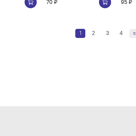
70 ₽
95 ₽
1
2
3
4
С