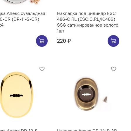
ка Апекс сувальдная
Накладка под цилиндр ESC
0-CR (DP-11-S-CR)
486-C RL (ESC.С.RL/K.486)
24
SSG сатинированное золото
1шт
220 ₽
ка Апекс DP-12-S-
Накладка Апекс DP-14-S-AB