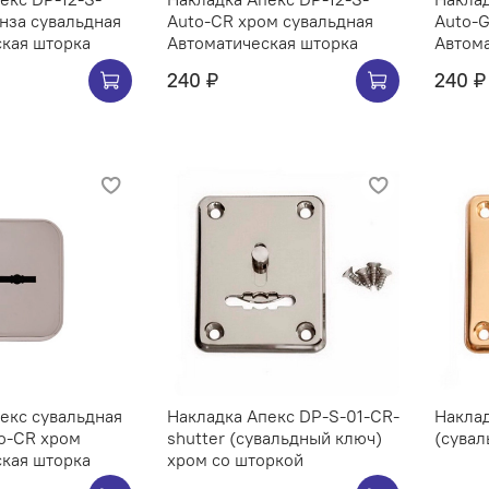
нза сувальдная
Auto-CR хром сувальдная
Auto-G
кая шторка
Автоматическая шторка
Автома
240 ₽
240 ₽
екс сувальдная
Накладка Апекс DP-S-01-CR-
Наклад
o-CR хром
shutter (сувальдный ключ)
(сувал
кая шторка
хром со шторкой