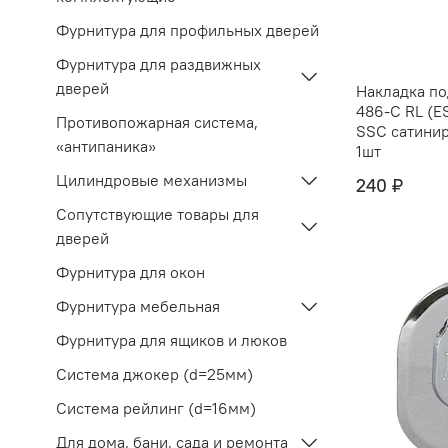
Фурнитура для профильных дверей
Фурнитура для раздвижных
дверей
Накладка п
486-C RL (E
Противопожарная система,
SSC сатини
«антипаника»
1шт
Цилиндровые механизмы
240 ₽
Сопутствующие товары для
дверей
Фурнитура для окон
Фурнитура мебельная
Фурнитура для ящиков и люков
Система джокер (d=25мм)
Система рейлинг (d=16мм)
Для дома, бани, сада и ремонта