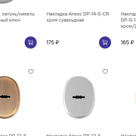
1 латунь/никель
Накладка Апекс DP-14-S-CR
Наклад
дный ключ
хром сувальдная
DP-S-1
хром/
175 ₽
165 ₽
екс DP-12-S-
Накладка Апекс DP-12-S-
Наклад