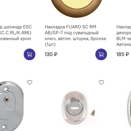
од цилиндр ESC
Накладка FUARO SC RM
Наклад
SC.С.RL/K.486)
AB/GP-7 под сувальдный
декора
рованный хром
ключ, автом. шторка, бронза
BLM че
(1шт)
Автома
130 ₽
185 ₽