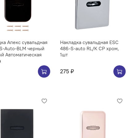
ка Апекс сувальдная
Накладка сувальдная ESC
-S-Auto-BLM черный
486-S-auto RL/K CP хром,
ый Автоматическая
1шт
а
275 ₽