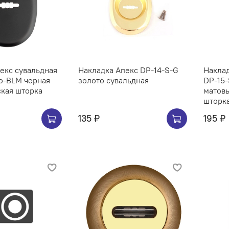
екс сувальдная
Накладка Апекс DP-14-S-G
Наклад
o-BLM черная
золото сувальдная
DP-15
кая шторка
матов
шторк
135 ₽
195 ₽