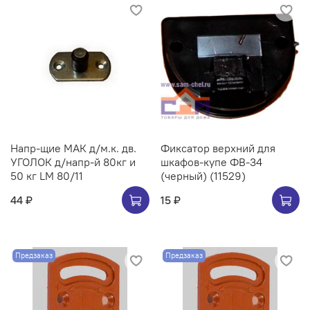
Напр-щие МАК д/м.к. дв.
Фиксатор верхний для
УГОЛОК д/напр-й 80кг и
шкафов-купе ФВ-34
50 кг LM 80/11
(черный) (11529)
44 ₽
15 ₽
Предзаказ
Предзаказ