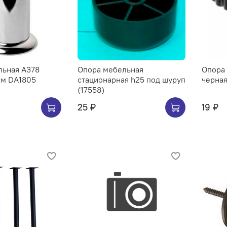
льная A378
Опора мебельная
Опора
см DA1805
стационарная h25 под шуруп
черная
(17558)
25 ₽
19 ₽