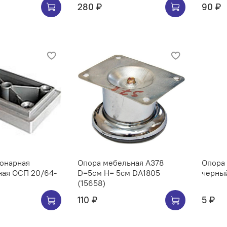
280 ₽
90 ₽
ионарная
Опора мебельная A378
Опора
ная ОСП 20/64-
D=5см H= 5см DA1805
черный
(15658)
110 ₽
5 ₽