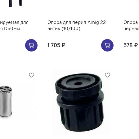
ируемая для
Опора для перил Amig 22
Опора дл
ая D50мм
антик (10/100)
1 705 ₽
578 ₽