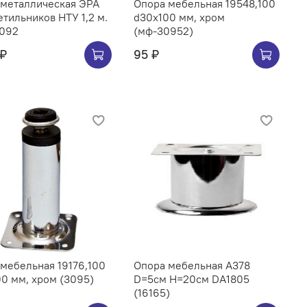
 металлическая ЭРА
Опора мебельная 19548,100
етильников НТУ 1,2 м.
d30x100 мм, хром
092
(мф-30952)
 ₽
95 ₽
мебельная 19176,100
Опора мебельная A378
0 мм, хром (3095)
D=5см H=20см DA1805
(16165)