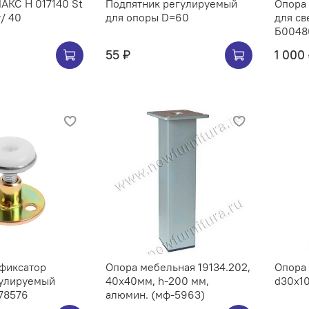
АКС H 017140 St
Подпятник регулируемый
Опора
т/ 40
для опоры D=60
для св
Б0048
55 ₽
1 000
фиксатор
Опора мебельная 19134.202,
Опора 
улируемый
40х40мм, h-200 мм,
d30x10
78576
алюмин. (мф-5963)