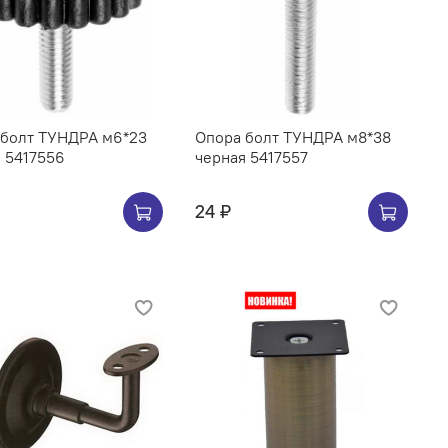
 болт ТУНДРА м6*23
Опора болт ТУНДРА м8*38
 5417556
черная 5417557
24 ₽