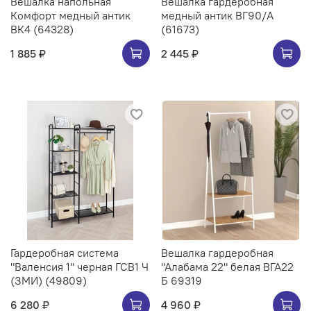
Вешалка напольная
Вешалка гардеробная
Комфорт медный антик
медный антик ВГ90/А
ВК4 (64328)
(61673)
1 885 ₽
2 445 ₽
Гардеробная система
Вешалка гардеробная
"Валенсия 1" черная ГСВ1 Ч
"Алабама 22" белая ВГА22
(ЗМИ) (49809)
Б 69319
6 280 ₽
4 960 ₽