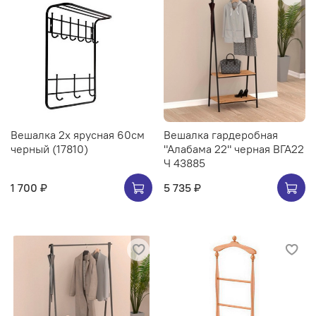
Вешалка 2х ярусная 60см
Вешалка гардеробная
черный (17810)
"Алабама 22" черная ВГА22
Ч 43885
1 700 ₽
5 735 ₽