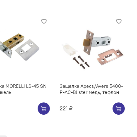
ка MORELLI L6-45 SN
Защелка Аpeсs/Avers 5400-
икель
Р-AC-Blister медь, тефлон
221 ₽