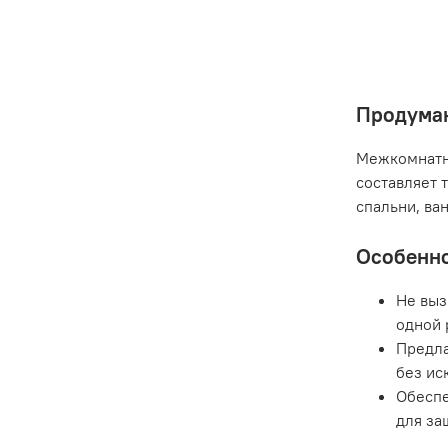
Продуман
Межкомнатны
составляет 
спальни, ва
Особенно
Не выз
одной 
Предла
без ис
Обеспе
для за