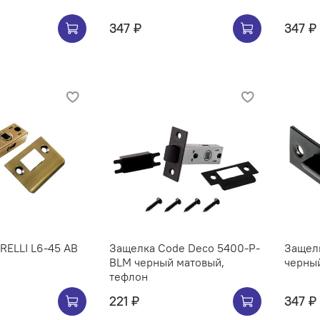
347 ₽
347 ₽
RELLI L6-45 AB
Защелка Code Deco 5400-Р-
Защел
BLM черный матовый,
черны
тефлон
221 ₽
347 ₽