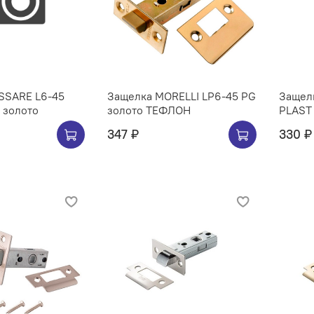
SSARE L6-45
Защелка MORELLI LP6-45 PG
Защел
 золото
золото ТЕФЛОН
PLAST
347 ₽
330 ₽