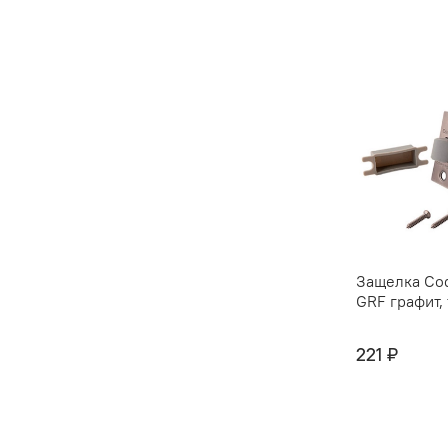
Защелка Co
GRF графит,
221 ₽