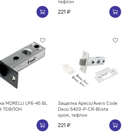
тефлон
221 ₽
ка MORELLI LP6-45 BL
Защелка Аpeсs/Avers Code
й ТЕФЛОН
Deco 5400-P-CR-Bliste
хром, тефлон
221 ₽