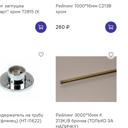
г заглушка
Рейлинг 1000*16мм C213B
арт" хром Т2815 (K
хром
260 ₽
ржатель на трубу
Рейлинг 3000*16мм K
(флянец) (НТ-11622)
213K/B бронза (ТОЛЬКО ЗА
НАЛИЧКУ)