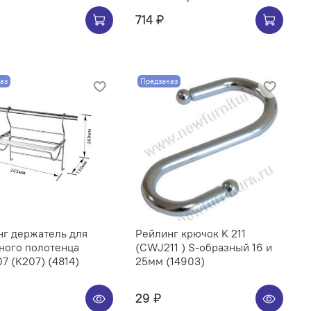
714 ₽
аз
Предзаказ
нг держатель для
Рейлинг крючок K 211
ного полотенца
(CWJ211 ) S-образный 16 и
CWJ207 (K207) (4814)
25мм (14903)
29 ₽