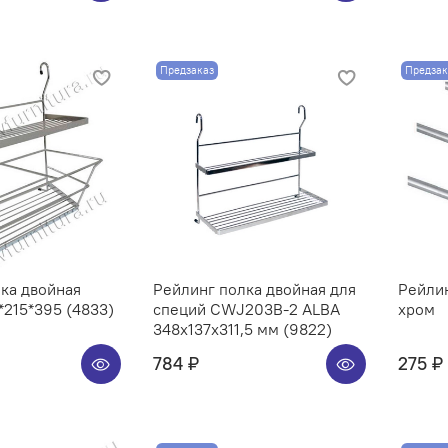
Предзаказ
Предзак
ка двойная
Рейлинг полка двойная для
Рейли
215*395 (4833)
специй CWJ203B-2 ALBA
хром
348x137x311,5 мм (9822)
784 ₽
275 ₽