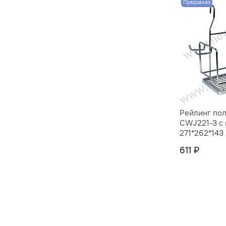
Предзаказ
Рейлинг пол
CWJ221-3 с
271*262*143 
611 ₽