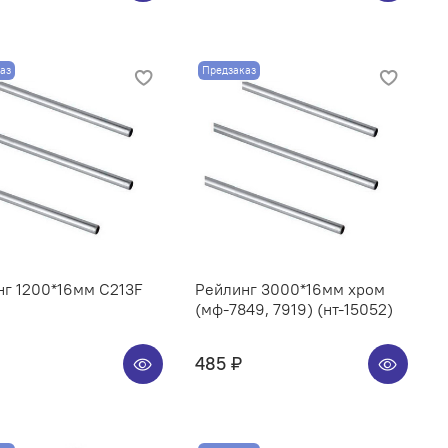
аз
Предзаказ
нг 1200*16мм C213F
Рейлинг 3000*16мм хром
(мф-7849, 7919) (нт-15052)
485 ₽