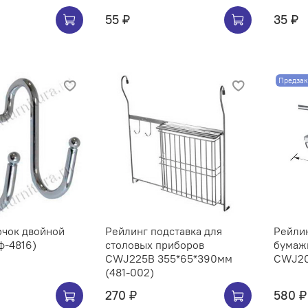
55 ₽
35 ₽
Предзак
ючок двойной
Рейлинг подставка для
Рейли
ф-4816)
столовых приборов
бумаж
CWJ225B 355*65*390мм
(481-002)
270 ₽
580 ₽