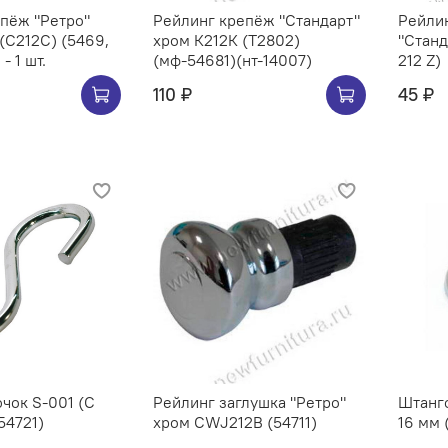
Ретро"
Рейлинг крепёж "Стандарт"
Рейлин
хром К212К (Т2802)
"Станд
- 1 шт.
(мф-54681)(нт-14007)
212 Z)
110 ₽
45 ₽
чок S-001 (C
Рейлинг заглушка "Ретро"
Штангоде
54721)
хром CWJ212B (54711)
16 мм 