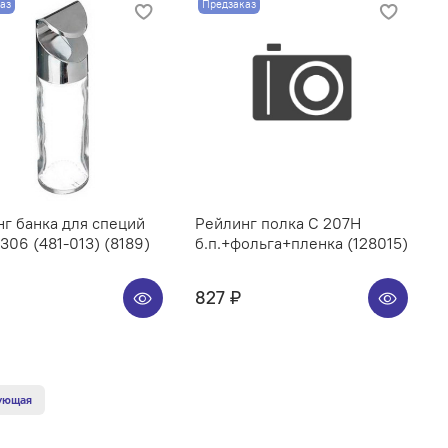
аз
Предзаказ
г банка для специй
Рейлинг полка C 207H
06 (481-013) (8189)
б.п.+фольга+пленка (128015)
827 ₽
ующая