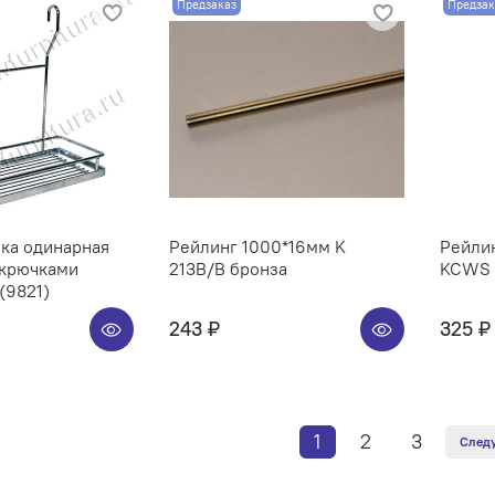
Предзаказ
Предзак
ка одинарная
Рейлинг 1000*16мм K
Рейлин
 крючками
213B/B бронза
KCWS 3
(9821)
243 ₽
325 ₽
1
2
3
След