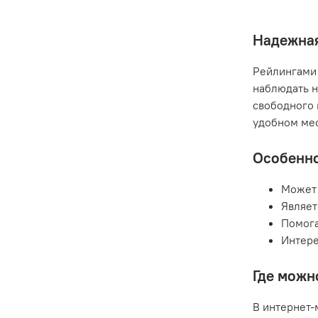
Надежная
Рейлингами 
наблюдать н
свободного 
удобном мес
Особенно
Может 
Являет
Помога
Интере
Где можн
В интернет-