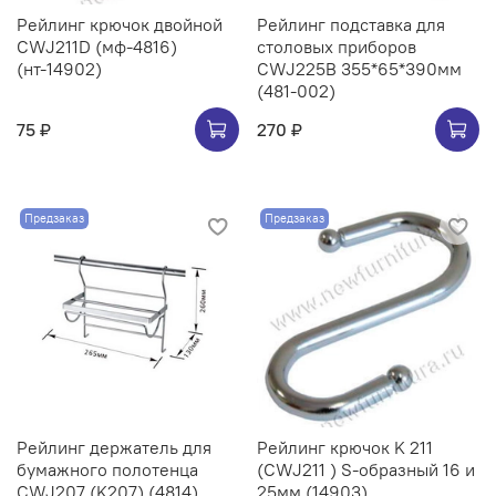
Рейлинг крючок двойной
Рейлинг подставка для
CWJ211D (мф-4816)
столовых приборов
(нт-14902)
CWJ225B 355*65*390мм
(481-002)
75 ₽
270 ₽
Предзаказ
Предзаказ
Рейлинг держатель для
Рейлинг крючок K 211
бумажного полотенца
(CWJ211 ) S-образный 16 и
CWJ207 (K207) (4814)
25мм (14903)