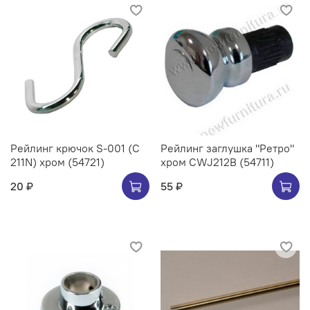
Рейлинг крючок S-001 (C
Рейлинг заглушка "Ретро"
211N) хром (54721)
хром CWJ212B (54711)
20 ₽
55 ₽