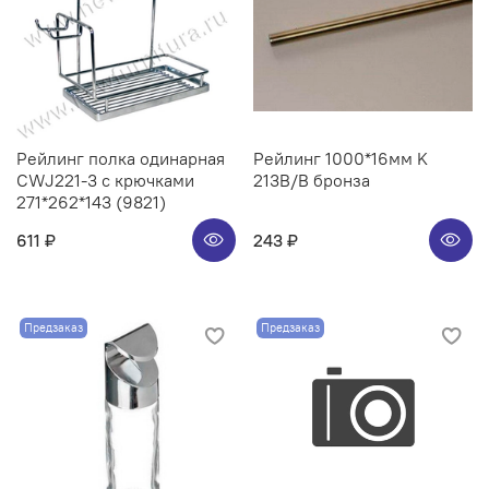
Рейлинг полка одинарная
Рейлинг 1000*16мм K
CWJ221-3 с крючками
213B/B бронза
271*262*143 (9821)
611 ₽
243 ₽
Предзаказ
Предзаказ