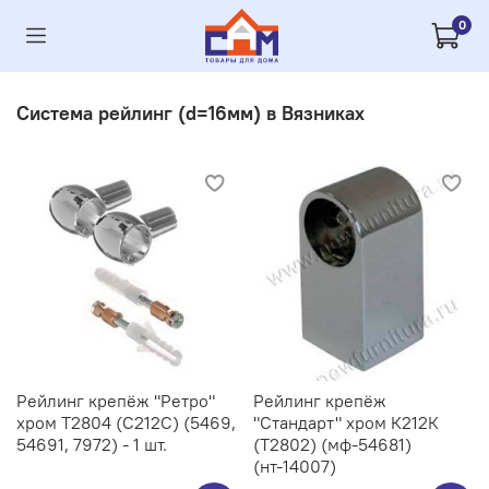
0
Система рейлинг (d=16мм) в Вязниках
Рейлинг крепёж "Ретро"
Рейлинг крепёж
хром Т2804 (С212C) (5469,
"Стандарт" хром К212К
54691, 7972) - 1 шт.
(Т2802) (мф-54681)
(нт-14007)