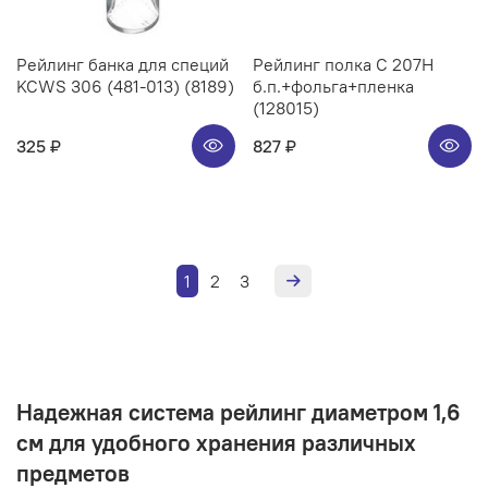
Рейлинг банка для специй
Рейлинг полка C 207H
KCWS 306 (481-013) (8189)
б.п.+фольга+пленка
(128015)
325 ₽
827 ₽
1
2
3
Надежная система рейлинг диаметром 1,6
см для удобного хранения различных
предметов