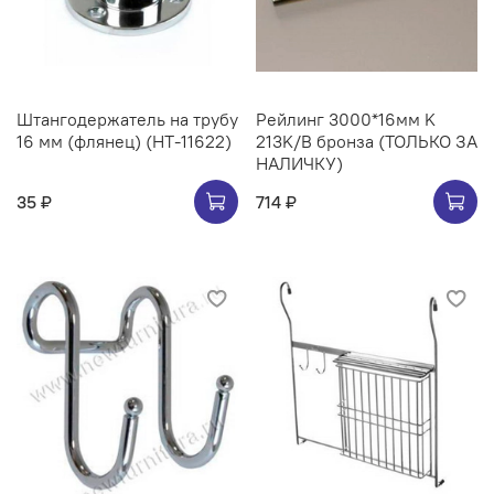
Штангодержатель на трубу
Рейлинг 3000*16мм K
16 мм (флянец) (НТ-11622)
213K/B бронза (ТОЛЬКО ЗА
НАЛИЧКУ)
35 ₽
714 ₽