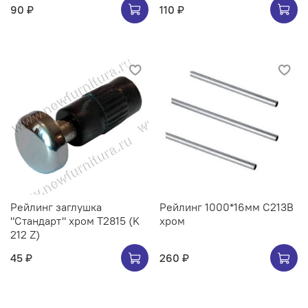
90 ₽
110 ₽
Рейлинг заглушка
Рейлинг 1000*16мм C213B
"Стандарт" хром Т2815 (K
хром
212 Z)
45 ₽
260 ₽