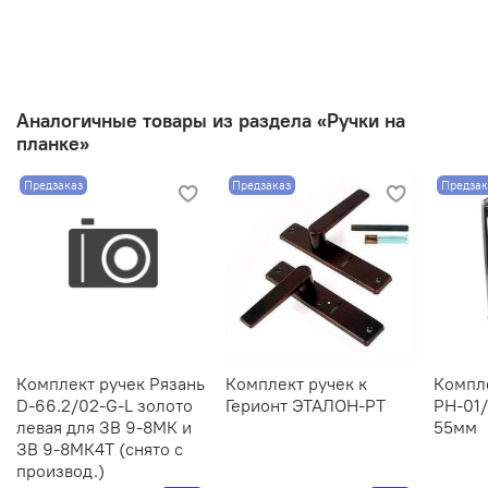
Аналогичные товары из раздела «Ручки на
планке»
Предзаказ
Предзаказ
Предзак
Комплект ручек Рязань
Комплект ручек к
Компл
D-66.2/02-G-L золото
Герионт ЭТАЛОН-РТ
PH-01
левая для ЗВ 9-8МК и
55мм
ЗВ 9-8МК4Т (снято с
производ.)