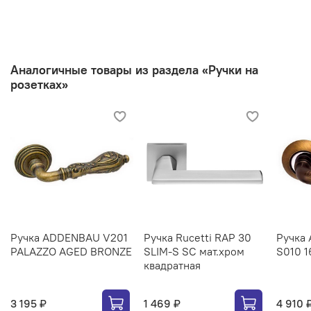
Аналогичные товары из раздела «Ручки на
розетках»
Ручка ADDENBAU V201
Ручка Rucetti RAP 30
Ручка
PALAZZO AGED BRONZE
SLIM-S SC мат.хром
S010 
квадратная
3 195 ₽
1 469 ₽
4 910 