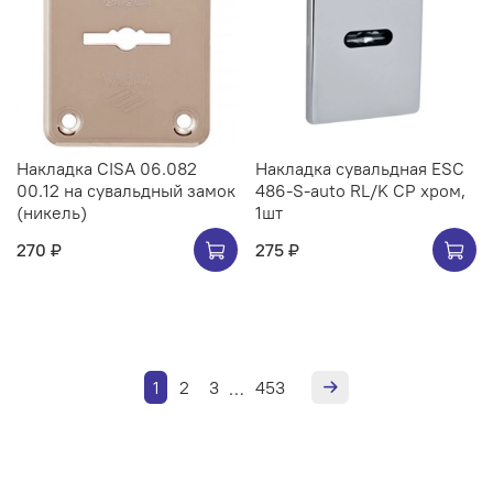
Накладка CISA 06.082
Накладка сувальдная ESC
00.12 на сувальдный замок
486-S-auto RL/K CP хром,
(никель)
1шт
270 ₽
275 ₽
1
2
3
453
…