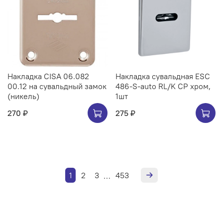
Накладка CISA 06.082
Накладка сувальдная ESC
00.12 на сувальдный замок
486-S-auto RL/K CP хром,
(никель)
1шт
270 ₽
275 ₽
1
2
3
453
…