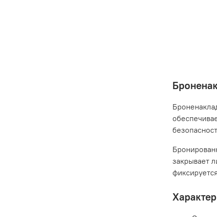
Броненак
Броненаклад
обеспечивае
безопаснос
Бронированн
закрывает л
фиксируется
Характер