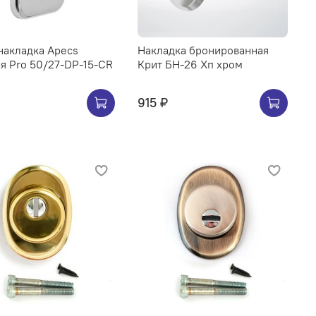
накладка Apecs
Накладка бронированная
я Pro 50/27-DP-15-CR
Крит БН-26 Хп хром
915 ₽