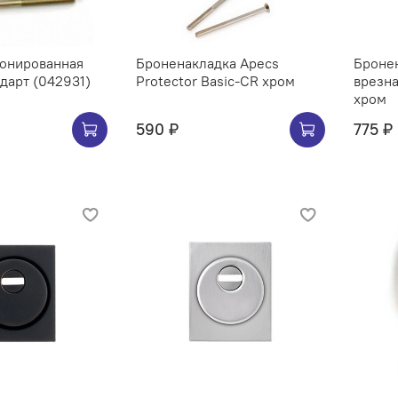
ронированная
Броненакладка Apecs
Броне
ндарт (042931)
Protector Basic-CR хром
врезна
хром
590 ₽
775 ₽