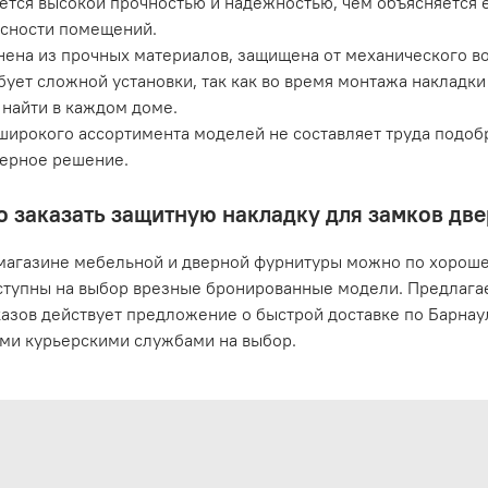
ется высокой прочностью и надежностью, чем объясняется 
сности помещений.
ена из прочных материалов, защищена от механического во
бует сложной установки, так как во время монтажа накладк
найти в каждом доме.
широкого ассортимента моделей не составляет труда подоб
ерное решение.
о заказать защитную накладку для замков две
магазине мебельной и дверной фурнитуры можно по хорошей
ступны на выбор врезные бронированные модели. Предлагае
казов действует предложение о быстрой доставке по Барнау
ми курьерскими службами на выбор.