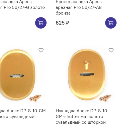
накладка Apecs
Броненакладка Apecs
я Pro 50/27-G золото
врезная Pro 50/27-AB
бронза
825 ₽
дка Апекс DP-S-10-GM
Накладка Апекс DP-S-10-
лото сувальдный
GM-shutter мат.золото
сувальдный со шторкой