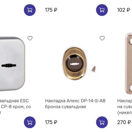
175 ₽
102 ₽
вальдная ESC
Накладка Апекс DP-14-S-AB
Наклад
 CP-8 хром, со
бронза сувальдная
на сув
т
(никел
175 ₽
270 ₽