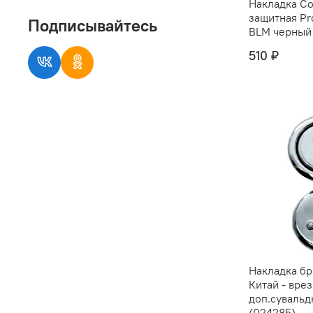
Накладка Co
защитная Pr
Подписывайтесь
BLM черный
510 ₽
Накладка б
Китай - вре
доп.сувальд
(024285)