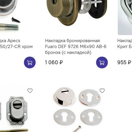
дка Apecs
Накладка бронированная
Накла
 50/27-CR хром
Fuaro DEF 9726 M6x90 AB-6
Крит 
бронза (с накладкой)
1 060 ₽
955 ₽