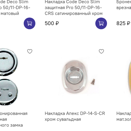
de Deco Slim
Накладка Code Deco Slim
Броне
o 50/11-DP-16-
защитная Pro 50/11-DP-16-
врезна
 матовый
CRS сатинированный хром
500 ₽
825 ₽
ронированная
Накладка Апекс DP-14-S-CR
Накла
зная
хром сувальдная
мат.зо
ного замка