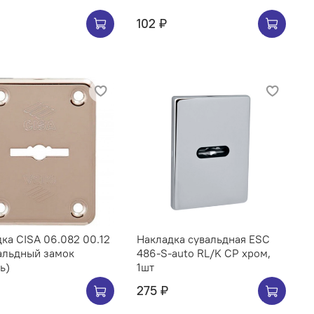
102 ₽
ка CISA 06.082 00.12
Накладка сувальдная ESC
альдный замок
486-S-auto RL/K CP хром,
ь)
1шт
275 ₽