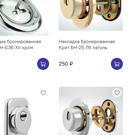
дка бронированная
Накладка бронированная
БН-С36 Хп хром
Крит БН-25 Лб латунь
250 ₽