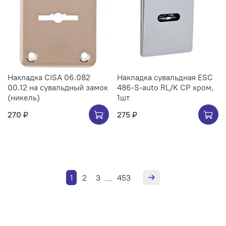
Накладка CISA 06.082
Накладка сувальдная ESC
00.12 на сувальдный замок
486-S-auto RL/K CP хром,
(никель)
1шт
270 ₽
275 ₽
1
2
3
453
…