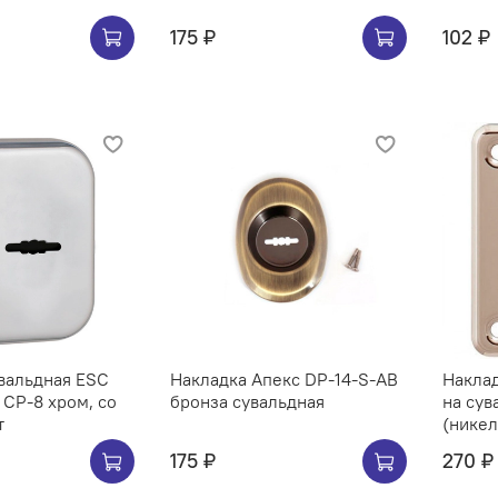
175 ₽
102 ₽
вальдная ESC
Накладка Апекс DP-14-S-AB
Наклад
 CP-8 хром, со
бронза сувальдная
на сув
т
(никел
175 ₽
270 ₽