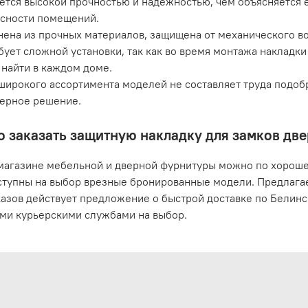
ется высокой прочностью и надежностью, чем объясняется 
сности помещений.
ена из прочных материалов, защищена от механического во
бует сложной установки, так как во время монтажа накладк
найти в каждом доме.
широкого ассортимента моделей не составляет труда подоб
ерное решение.
о заказать защитную накладку для замков дв
магазине мебельной и дверной фурнитуры можно по хорошей
ступны на выбор врезные бронированные модели. Предлагае
казов действует предложение о быстрой доставке по Белин
ми курьерскими службами на выбор.