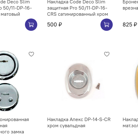
de Deco Slim
Накладка Code Deco Slim
Броне
o 50/11-DP-16-
защитная Pro 50/11-DP-16-
врезна
 матовый
CRS сатинированный хром
500 ₽
825 ₽
ронированная
Накладка Апекс DP-14-S-CR
Накла
зная
хром сувальдная
мат.зо
ного замка