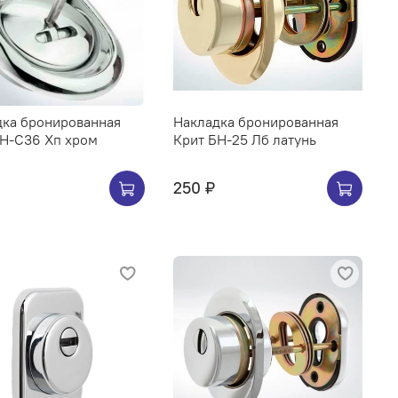
дка бронированная
Накладка бронированная
БН-С36 Хп хром
Крит БН-25 Лб латунь
250 ₽