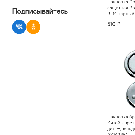
Накладка Co
защитная Pr
Подписывайтесь
BLM черный
510 ₽
Накладка б
Китай - вре
доп.сувальд
(024285)