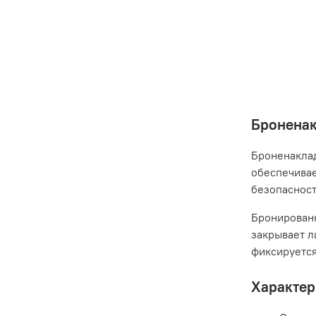
Броненак
Броненаклад
обеспечивае
безопаснос
Бронированн
закрывает л
фиксируется
Характер