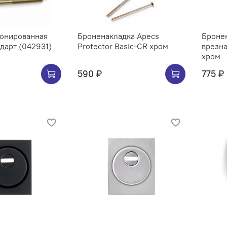
ронированная
Броненакладка Apecs
Броне
ндарт (042931)
Protector Basic-CR хром
врезна
хром
590 ₽
775 ₽