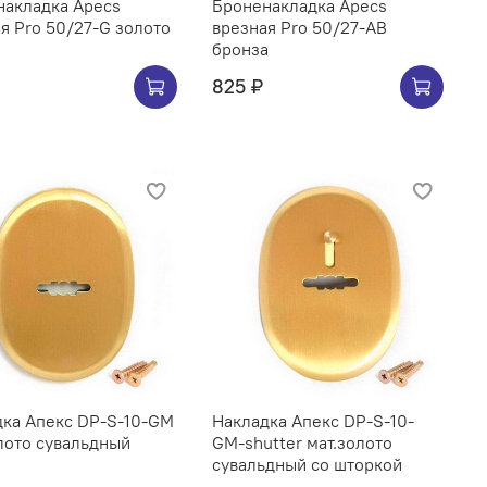
накладка Apecs
Броненакладка Apecs
я Pro 50/27-G золото
врезная Pro 50/27-AB
бронза
825 ₽
дка Апекс DP-S-10-GM
Накладка Апекс DP-S-10-
лото сувальдный
GM-shutter мат.золото
сувальдный со шторкой