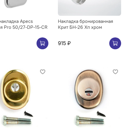
накладка Apecs
Накладка бронированная
я Pro 50/27-DP-15-CR
Крит БН-26 Хп хром
915 ₽