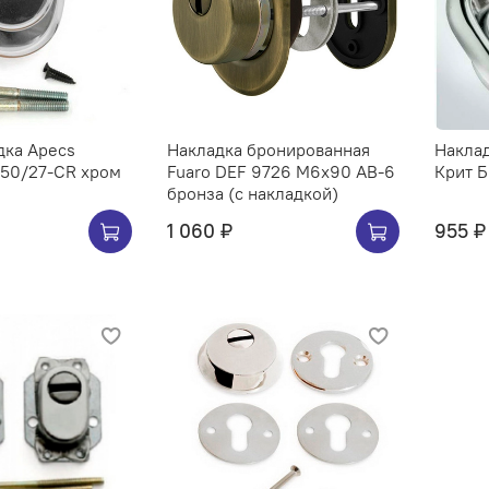
дка Apecs
Накладка бронированная
Накла
 50/27-CR хром
Fuaro DEF 9726 M6x90 AB-6
Крит 
бронза (с накладкой)
1 060 ₽
955 ₽