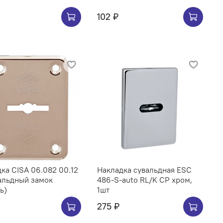
102 ₽
ка CISA 06.082 00.12
Накладка сувальдная ESC
альдный замок
486-S-auto RL/K CP хром,
ь)
1шт
275 ₽