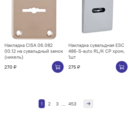
Накладка CISA 06.082
Накладка сувальдная ESC
00.12 на сувальдный замок
486-S-auto RL/K CP хром,
(никель)
1шт
270 ₽
275 ₽
1
2
3
453
…