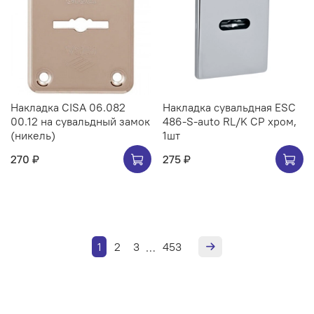
Накладка CISA 06.082
Накладка сувальдная ESC
00.12 на сувальдный замок
486-S-auto RL/K CP хром,
(никель)
1шт
270 ₽
275 ₽
1
2
3
453
…