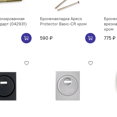
ронированная
Броненакладка Apecs
Броне
ндарт (042931)
Protector Basic-CR хром
врезна
хром
590 ₽
775 ₽