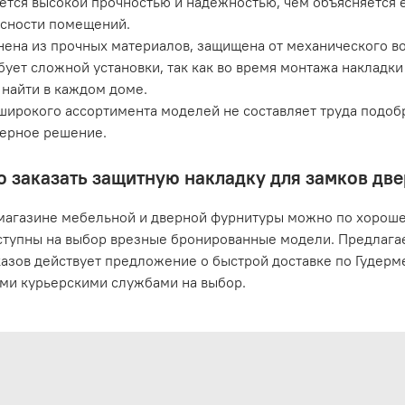
ется высокой прочностью и надежностью, чем объясняется 
сности помещений.
ена из прочных материалов, защищена от механического во
бует сложной установки, так как во время монтажа накладк
найти в каждом доме.
широкого ассортимента моделей не составляет труда подоб
ерное решение.
о заказать защитную накладку для замков две
магазине мебельной и дверной фурнитуры можно по хорошей
ступны на выбор врезные бронированные модели. Предлагае
казов действует предложение о быстрой доставке по Гудерм
ми курьерскими службами на выбор.