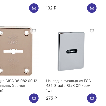
102 ₽
ка CISA 06.082 00.12
Накладка сувальдная ESC
альдный замок
486-S-auto RL/K CP хром,
ь)
1шт
275 ₽