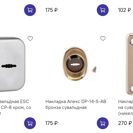
175 ₽
102 ₽
вальдная ESC
Накладка Апекс DP-14-S-AB
Наклад
 CP-8 хром, со
бронза сувальдная
на сув
т
(никел
175 ₽
270 ₽