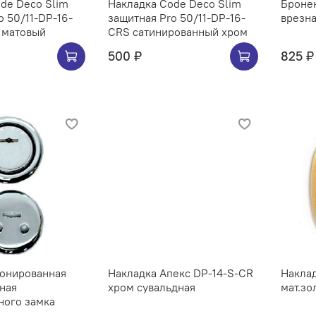
de Deco Slim
Накладка Code Deco Slim
Броне
o 50/11-DP-16-
защитная Pro 50/11-DP-16-
врезна
 матовый
CRS сатинированный хром
500 ₽
825 ₽
ронированная
Накладка Апекс DP-14-S-CR
Накла
зная
хром сувальдная
мат.зо
ного замка