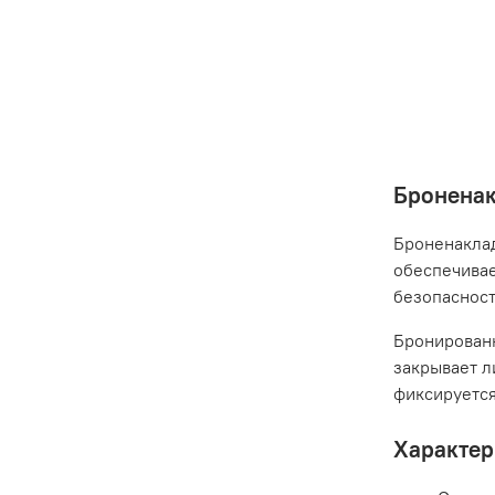
Броненак
Броненаклад
обеспечивае
безопаснос
Бронированн
закрывает л
фиксируется
Характер