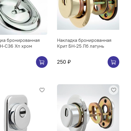
дка бронированная
Накладка бронированная
БН-С36 Хп хром
Крит БН-25 Лб латунь
250 ₽