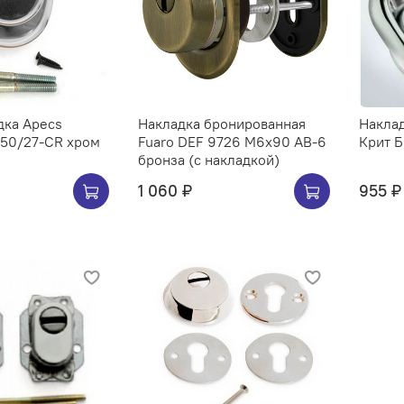
дка Apecs
Накладка бронированная
Накла
 50/27-CR хром
Fuaro DEF 9726 M6x90 AB-6
Крит 
бронза (с накладкой)
1 060 ₽
955 ₽