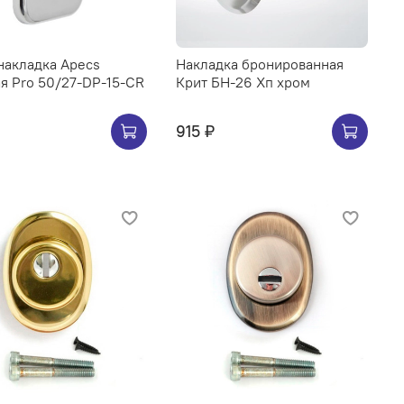
накладка Apecs
Накладка бронированная
я Pro 50/27-DP-15-CR
Крит БН-26 Хп хром
915 ₽