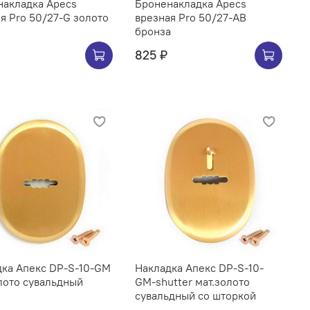
накладка Apecs
Броненакладка Apecs
я Pro 50/27-G золото
врезная Pro 50/27-AB
бронза
825 ₽
дка Апекс DP-S-10-GM
Накладка Апекс DP-S-10-
лото сувальдный
GM-shutter мат.золото
сувальдный со шторкой