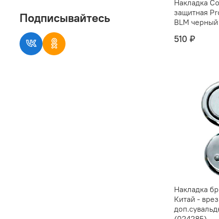
Накладка Co
защитная Pr
Подписывайтесь
BLM черный
510 ₽
Накладка б
Китай - вре
доп.сувальд
(024285)