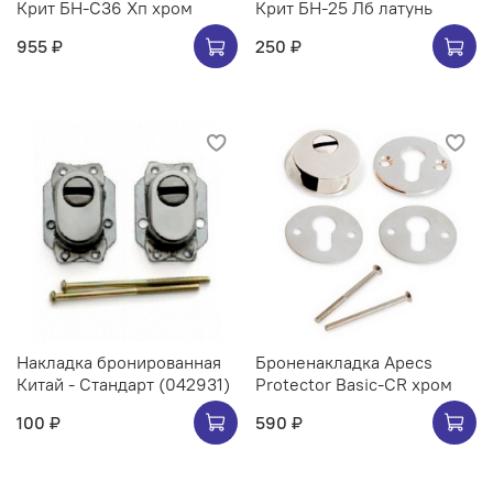
Крит БН-С36 Хп хром
Крит БН-25 Лб латунь
955 ₽
250 ₽
Накладка бронированная
Броненакладка Apecs
Китай - Стандарт (042931)
Protector Basic-CR хром
100 ₽
590 ₽