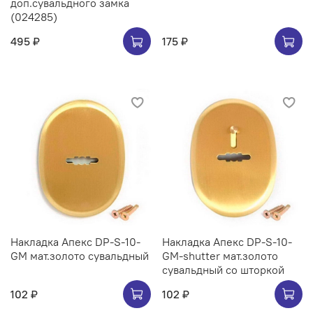
доп.сувальдного замка
(024285)
495 ₽
175 ₽
Накладка Апекс DP-S-10-
Накладка Апекс DP-S-10-
GM мат.золото сувальдный
GM-shutter мат.золото
сувальдный со шторкой
102 ₽
102 ₽