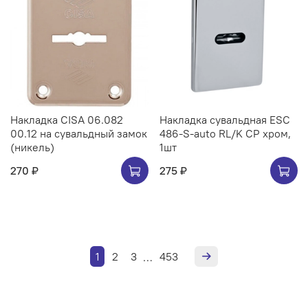
Накладка CISA 06.082
Накладка сувальдная ESC
00.12 на сувальдный замок
486-S-auto RL/K CP хром,
(никель)
1шт
270 ₽
275 ₽
1
2
3
453
…