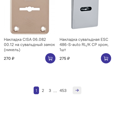
Накладка CISA 06.082
Накладка сувальдная ESC
00.12 на сувальдный замок
486-S-auto RL/K CP хром,
(никель)
1шт
270 ₽
275 ₽
1
2
3
453
…