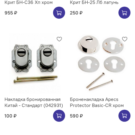
Крит БН-С36 Хп хром
Крит БН-25 Лб латунь
955 ₽
250 ₽
Накладка бронированная
Броненакладка Apecs
Китай - Стандарт (042931)
Protector Basic-CR хром
100 ₽
590 ₽