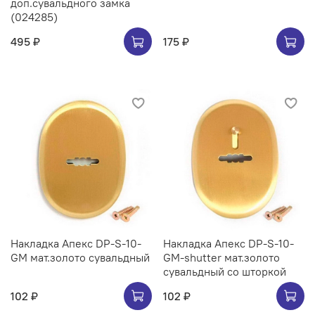
доп.сувальдного замка
(024285)
495 ₽
175 ₽
Накладка Апекс DP-S-10-
Накладка Апекс DP-S-10-
GM мат.золото сувальдный
GM-shutter мат.золото
сувальдный со шторкой
102 ₽
102 ₽