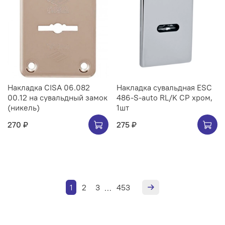
Накладка CISA 06.082
Накладка сувальдная ESC
00.12 на сувальдный замок
486-S-auto RL/K CP хром,
(никель)
1шт
270 ₽
275 ₽
1
2
3
453
…