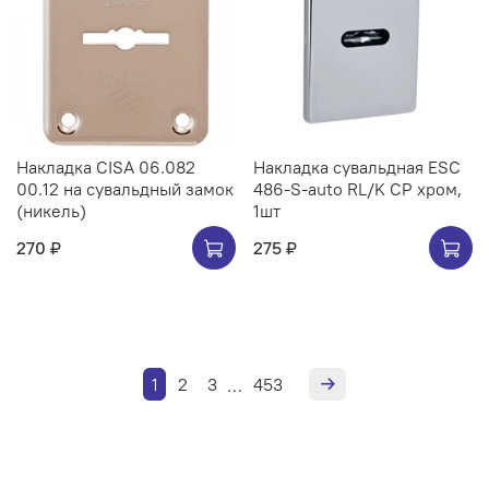
Накладка CISA 06.082
Накладка сувальдная ESC
00.12 на сувальдный замок
486-S-auto RL/K CP хром,
(никель)
1шт
270 ₽
275 ₽
1
2
3
453
…