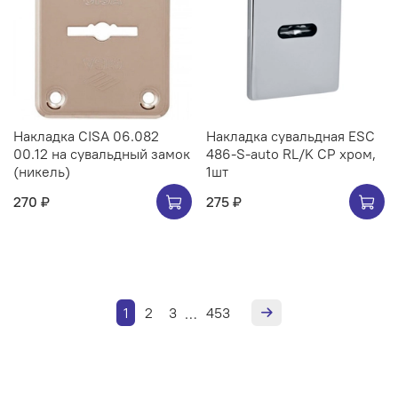
Накладка CISA 06.082
Накладка сувальдная ESC
00.12 на сувальдный замок
486-S-auto RL/K CP хром,
(никель)
1шт
270 ₽
275 ₽
1
2
3
453
…