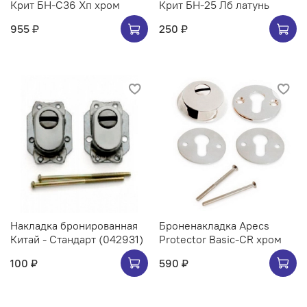
Крит БН-С36 Хп хром
Крит БН-25 Лб латунь
955 ₽
250 ₽
Накладка бронированная
Броненакладка Apecs
Китай - Стандарт (042931)
Protector Basic-CR хром
100 ₽
590 ₽