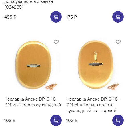
доп.сувальдного замка
(024285)
495 ₽
175 ₽
Накладка Апекс DP-S-10-
Накладка Апекс DP-S-10-
GM мат.золото сувальдный
GM-shutter мат.золото
сувальдный со шторкой
102 ₽
102 ₽