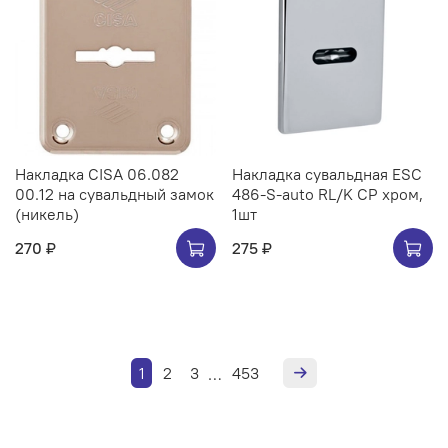
Накладка CISA 06.082
Накладка сувальдная ESC
00.12 на сувальдный замок
486-S-auto RL/K CP хром,
(никель)
1шт
270 ₽
275 ₽
1
2
3
453
…