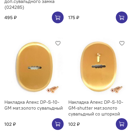
доп.сувальдного замка
(024285)
495 ₽
175 ₽
Накладка Апекс DP-S-10-
Накладка Апекс DP-S-10-
GM мат.золото сувальдный
GM-shutter мат.золото
сувальдный со шторкой
102 ₽
102 ₽