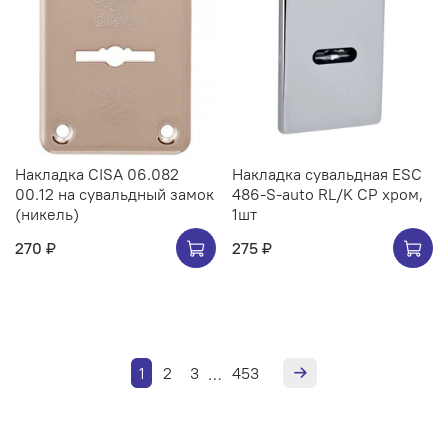
Накладка CISA 06.082
Накладка сувальдная ESC
00.12 на сувальдный замок
486-S-auto RL/K CP хром,
(никель)
1шт
270 ₽
275 ₽
1
2
3
453
…