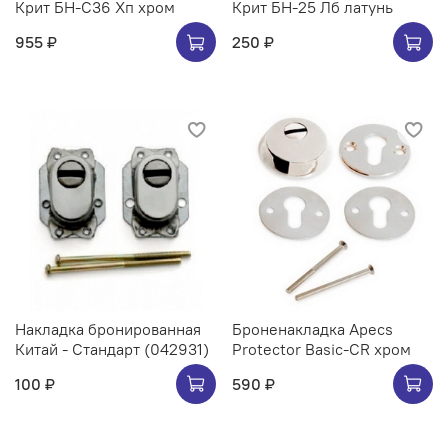
Крит БН-С36 Хп хром
Крит БН-25 Лб латунь
955 ₽
250 ₽
Накладка бронированная
Броненакладка Apecs
Китай - Стандарт (042931)
Protector Basic-CR хром
100 ₽
590 ₽