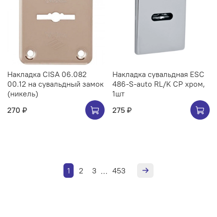
Накладка CISA 06.082
Накладка сувальдная ESC
00.12 на сувальдный замок
486-S-auto RL/K CP хром,
(никель)
1шт
270 ₽
275 ₽
1
2
3
453
…