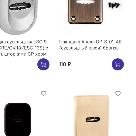
ка сувальдная ESC.S-
Накладка Апекс DP-S-01-AB
CRE/OV.13 (ESC-13S) с
(сувальдный ключ) бронза
т. шторками CP хром
110 ₽