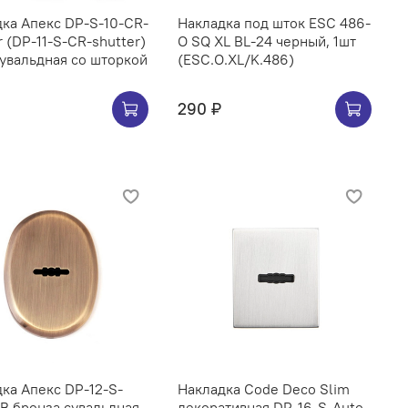
ка Апекс DP-S-10-CR-
Накладка под шток ESC 486-
r (DP-11-S-CR-shutter)
O SQ XL BL-24 черный, 1шт
увальдная со шторкой
(ESC.O.XL/K.486)
290 ₽
ка Апекс DP-12-S-
Накладка Code Deco Slim
B бронза сувальдная
декоративная DP-16-S-Auto-