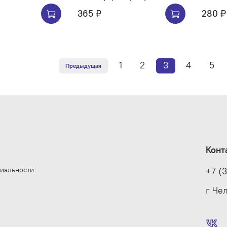
365 ₽
280 ₽
1
2
3
4
5
Предыдущая
Конт
иальности
+7 (
е
г Че