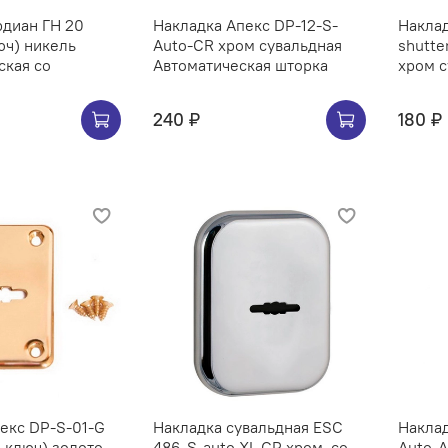
рдиан ГН 20
Накладка Апекс DP-12-S-
Наклад
юч) никель
Auto-CR хром сувальдная
shutte
ская со
Автоматическая шторка
хром с
240 ₽
180 ₽
екс DP-S-01-G
Накладка сувальдная ESC
Наклад
 ключ) золото
486-S-auto XL CP хром, со
Auto-A