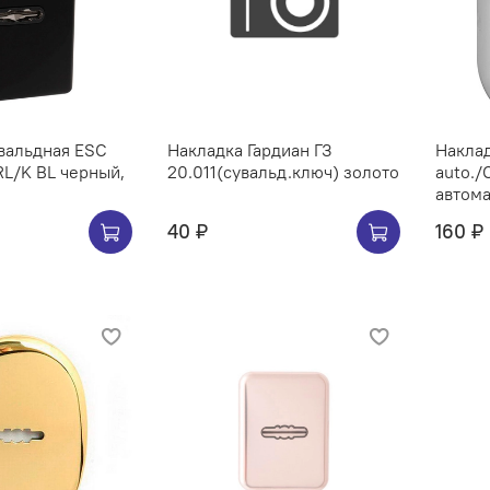
вальдная ESC
Накладка Гардиан ГЗ
Наклад
RL/K BL черный,
20.011(сувальд.ключ) золото
auto./
автома
40 ₽
160 ₽