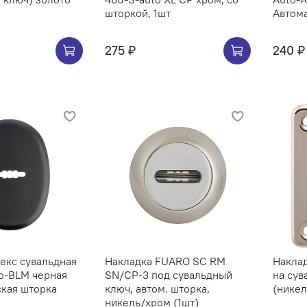
шторкой, 1шт
Автома
275 ₽
240 ₽
екс сувальдная
Накладка FUARO SC RM
Наклад
o-BLM черная
SN/CP-3 под сувальдный
на сув
кая шторка
ключ, автом. шторка,
(никел
никель/хром (1шт)