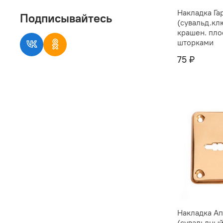
Накладка Га
Подписывайтесь
(сувальд.кл
крашен. пло
шторками
75 ₽
Накладка Ап
(сувальдный