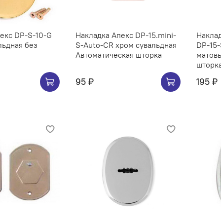
екс DP-S-10-G
Накладка Апекс DP-15.mini-
Наклад
льдная без
S-Auto-CR хром сувальдная
DP-15
Автоматическая шторка
матов
шторк
95 ₽
195 ₽