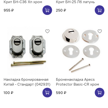
Крит БН-С36 Хп хром
Крит БН-25 Лб латунь
955 ₽
250 ₽
Накладка бронированная
Броненакладка Apecs
Китай - Стандарт (042931)
Protector Basic-CR хром
100 ₽
590 ₽