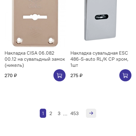
Накладка CISA 06.082
Накладка сувальдная ESC
00.12 на сувальдный замок
486-S-auto RL/K CP хром,
(никель)
1шт
270 ₽
275 ₽
1
2
3
453
…