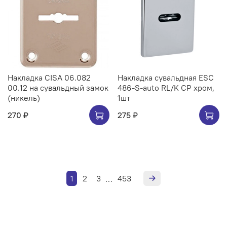
Накладка CISA 06.082
Накладка сувальдная ESC
00.12 на сувальдный замок
486-S-auto RL/K CP хром,
(никель)
1шт
270 ₽
275 ₽
1
2
3
453
…