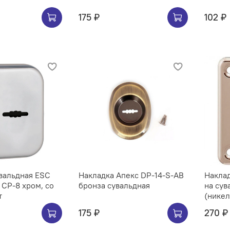
175 ₽
102 ₽
вальдная ESC
Накладка Апекс DP-14-S-AB
Наклад
 CP-8 хром, со
бронза сувальдная
на сув
т
(никел
175 ₽
270 ₽