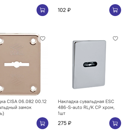
102 ₽
ка CISA 06.082 00.12
Накладка сувальдная ESC
альдный замок
486-S-auto RL/K CP хром,
ь)
1шт
275 ₽