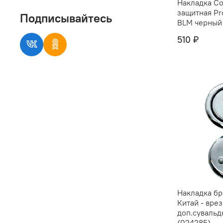
Накладка Co
защитная Pr
Подписывайтесь
BLM черный
510 ₽
Накладка б
Китай - вре
доп.сувальд
(024285)