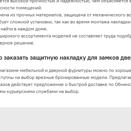
ется высокой прочностью и надежностью, чем объясняется 
сности помещений.
ена из прочных материалов, защищена от механического во
бует сложной установки, так как во время монтажа накладк
найти в каждом доме.
широкого ассортимента моделей не составляет труда подоб
ерное решение.
о заказать защитную накладку для замков две
магазине мебельной и дверной фурнитуры можно по хорошей
ступны на выбор врезные бронированные модели. Предлагае
казов действует предложение о быстрой доставке по Обнинс
ми курьерскими службами на выбор.