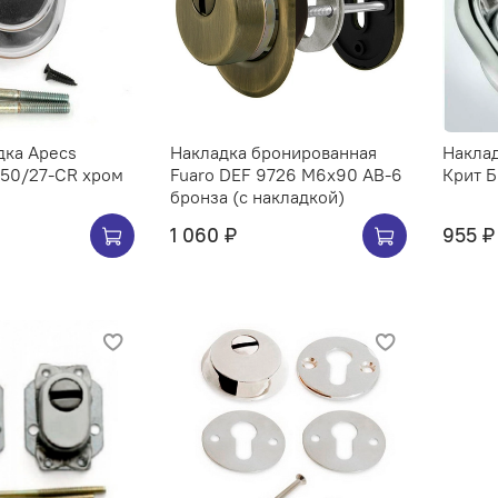
дка Apecs
Накладка бронированная
Накла
 50/27-CR хром
Fuaro DEF 9726 M6x90 AB-6
Крит 
бронза (с накладкой)
1 060 ₽
955 ₽