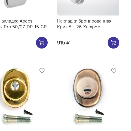
накладка Apecs
Накладка бронированная
я Pro 50/27-DP-15-CR
Крит БН-26 Хп хром
915 ₽