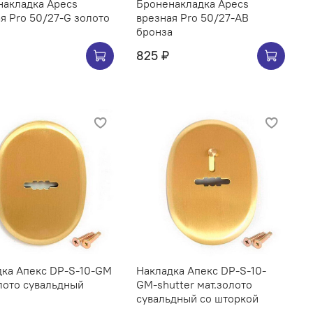
накладка Apecs
Броненакладка Apecs
я Pro 50/27-G золото
врезная Pro 50/27-AB
бронза
825 ₽
дка Апекс DP-S-10-GM
Накладка Апекс DP-S-10-
лото сувальдный
GM-shutter мат.золото
сувальдный со шторкой