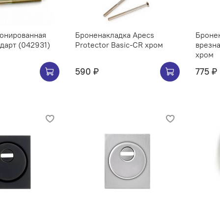
ронированная
Броненакладка Apecs
Броне
ндарт (042931)
Protector Basic-CR хром
врезна
хром
590 ₽
775 ₽