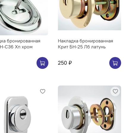
дка бронированная
Накладка бронированная
БН-С36 Хп хром
Крит БН-25 Лб латунь
250 ₽