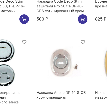
de Deco Slim
Накладка Code Deco Slim
Броне
o 50/11-DP-16-
защитная Pro 50/11-DP-16-
врезна
 матовый
CRS сатинированный хром
500 ₽
825 ₽
ронированная
Накладка Апекс DP-14-S-CR
Накла
зная
хром сувальдная
мат.зо
ного замка