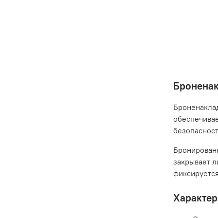
Броненак
Броненаклад
обеспечивае
безопаснос
Бронированн
закрывает л
фиксируется
Характер