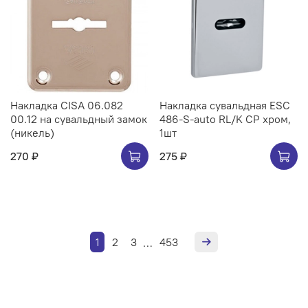
Накладка CISA 06.082
Накладка сувальдная ESC
00.12 на сувальдный замок
486-S-auto RL/K CP хром,
(никель)
1шт
270 ₽
275 ₽
1
2
3
453
…