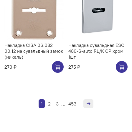
Накладка CISA 06.082
Накладка сувальдная ESC
00.12 на сувальдный замок
486-S-auto RL/K CP хром,
(никель)
1шт
270 ₽
275 ₽
1
2
3
453
…