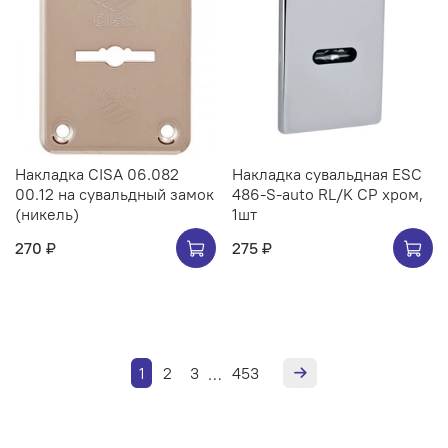
Накладка CISA 06.082
Накладка сувальдная ESC
00.12 на сувальдный замок
486-S-auto RL/K CP хром,
(никель)
1шт
270 ₽
275 ₽
1
2
3
453
…