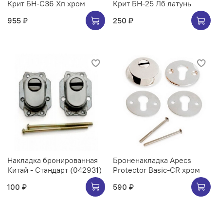
Крит БН-С36 Хп хром
Крит БН-25 Лб латунь
955 ₽
250 ₽
Накладка бронированная
Броненакладка Apecs
Китай - Стандарт (042931)
Protector Basic-CR хром
100 ₽
590 ₽