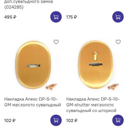
доп.сувальдного замка
(024285)
495 ₽
175 ₽
Накладка Апекс DP-S-10-
Накладка Апекс DP-S-10-
GM мат.золото сувальдный
GM-shutter мат.золото
сувальдный со шторкой
102 ₽
102 ₽