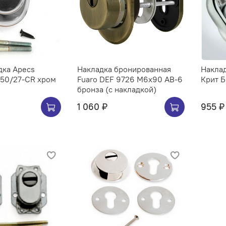
дка Apecs
Накладка бронированная
Накла
 50/27-CR хром
Fuaro DEF 9726 M6x90 AB-6
Крит 
бронза (с накладкой)
1 060 ₽
955 ₽