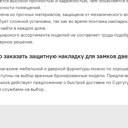
ется высокой прочностью и надежностью, чем объясняется 
сности помещений.
ена из прочных материалов, защищена от механического во
бует сложной установки, так как во время монтажа накладк
найти в каждом доме.
широкого ассортимента моделей не составляет труда подоб
ерное решение.
о заказать защитную накладку для замков две
магазине мебельной и дверной фурнитуры можно по хорошей
ступны на выбор врезные бронированные модели. Предлагае
казов действует предложение о быстрой доставке по Сургу
 службами на выбор.