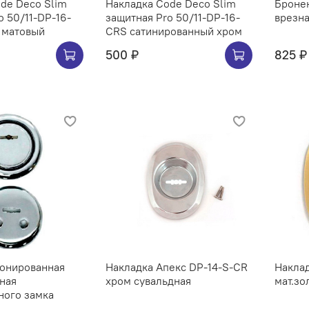
de Deco Slim
Накладка Code Deco Slim
Броне
o 50/11-DP-16-
защитная Pro 50/11-DP-16-
врезна
 матовый
CRS сатинированный хром
500 ₽
825 ₽
ронированная
Накладка Апекс DP-14-S-CR
Накла
зная
хром сувальдная
мат.зо
ного замка