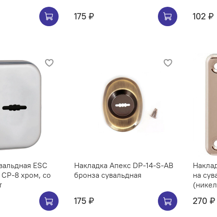
175 ₽
102 ₽
вальдная ESC
Накладка Апекс DP-14-S-AB
Наклад
 CP-8 хром, со
бронза сувальдная
на сув
т
(никел
175 ₽
270 ₽