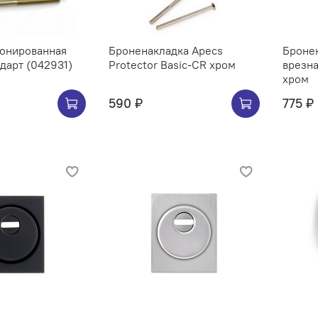
ронированная
Броненакладка Apecs
Броне
ндарт (042931)
Protector Basic-CR хром
врезна
хром
590 ₽
775 ₽