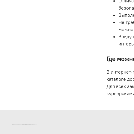
Отлича
безопа
Выполн
Не тре
можно 
Ввиду 
интерь
Где можн
В интернет-
каталоге до
Для всех за
курьерскими
ИНТЕРНЕТ-МАГАЗИН ДВЕРНОЙ И МЕБЕЛЬНОЙ ФУРНИТУРЫ САМ