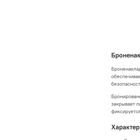
Броненак
Броненаклад
обеспечивае
безопаснос
Бронированн
закрывает л
фиксируется
Характер