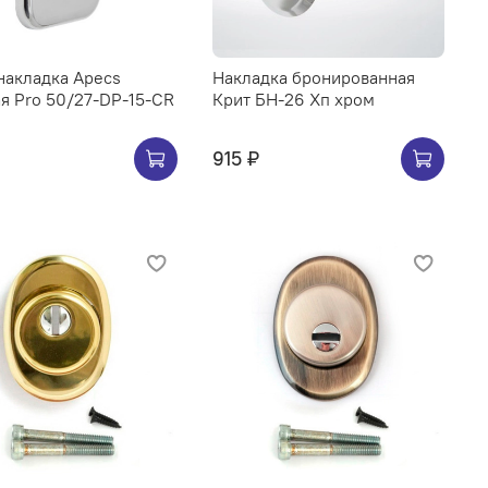
накладка Apecs
Накладка бронированная
я Pro 50/27-DP-15-CR
Крит БН-26 Хп хром
915 ₽