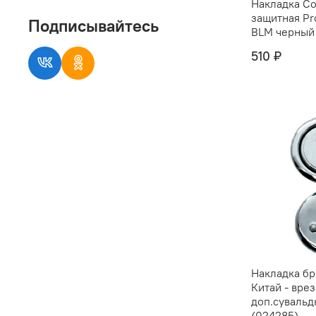
Накладка Co
защитная Pr
Подписывайтесь
BLM черный
510 ₽
Накладка б
Китай - вре
доп.сувальд
(024285)