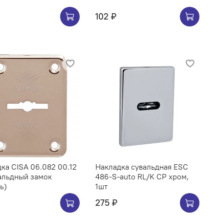
102 ₽
ка CISA 06.082 00.12
Накладка сувальдная ESC
альдный замок
486-S-auto RL/K CP хром,
ь)
1шт
275 ₽