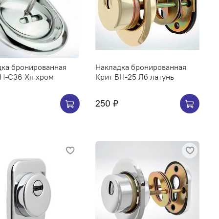
дка бронированная
Накладка бронированная
БН-С36 Хп хром
Крит БН-25 Лб латунь
250 ₽