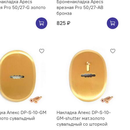
накладка Apecs
Броненакладка Apecs
я Pro 50/27-G золото
врезная Pro 50/27-AB
бронза
825 ₽
дка Апекс DP-S-10-GM
Накладка Апекс DP-S-10-
лото сувальдный
GM-shutter мат.золото
сувальдный со шторкой