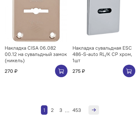
Накладка CISA 06.082
Накладка сувальдная ESC
00.12 на сувальдный замок
486-S-auto RL/K CP хром,
(никель)
1шт
270 ₽
275 ₽
1
2
3
453
…