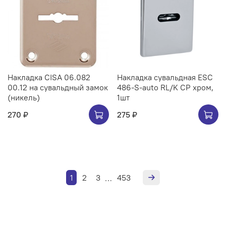
Накладка CISA 06.082
Накладка сувальдная ESC
00.12 на сувальдный замок
486-S-auto RL/K CP хром,
(никель)
1шт
270 ₽
275 ₽
1
2
3
453
…