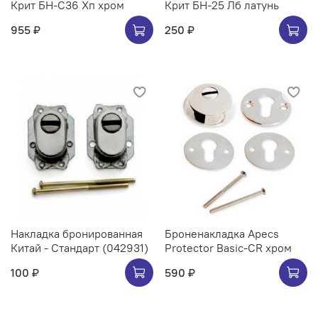
Крит БН-С36 Хп хром
Крит БН-25 Лб латунь
955 ₽
250 ₽
Накладка бронированная
Броненакладка Apecs
Китай - Стандарт (042931)
Protector Basic-CR хром
100 ₽
590 ₽