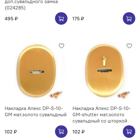
доп.сувальдного замка
(024285)
495 ₽
175 ₽
Накладка Апекс DP-S-10-
Накладка Апекс DP-S-10-
GM мат.золото сувальдный
GM-shutter мат.золото
сувальдный со шторкой
102 ₽
102 ₽