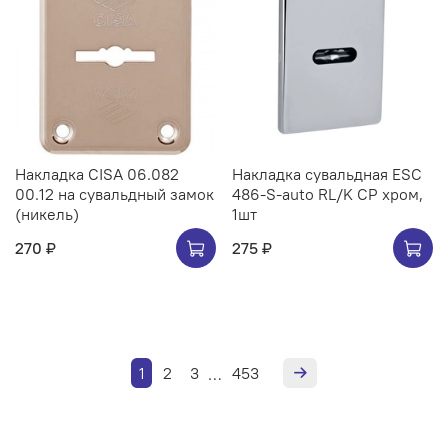
Накладка CISA 06.082
Накладка сувальдная ESC
00.12 на сувальдный замок
486-S-auto RL/K CP хром,
(никель)
1шт
270 ₽
275 ₽
1
2
3
453
…