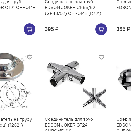
 для труб
Соединитель для труб
Соедин
ER GT21 CHROME
EDSON JOKER GP55/52
EDSON
(GP43/52) CHROME (R7 A)
395 ₽
365 ₽
 на трубу
Соединитель для труб
Соедин
ец) (12321)
EDSON JOKER GT24
EDSON
CHROME /10
CHROM