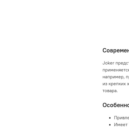
Современ
Joker предс
применяется
например, п
из крепких 
товара.
Особенно
Привле
Имеет 