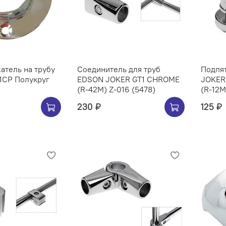
атель на трубу
Соединитель для труб
Подпя
1CP Полукруг
EDSON JOKER GT1 CHROME
JOKER
(R-42M) Z-016 (5478)
(R-12M
230 ₽
125 ₽