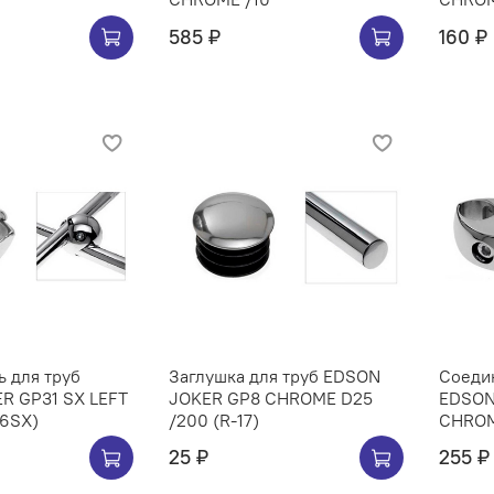
585 ₽
160 ₽
 для труб
Заглушка для труб EDSON
Соедин
R GP31 SX LEFT
JOKER GP8 CHROME D25
EDSON
6SX)
/200 (R-17)
CHROM
25 ₽
255 ₽