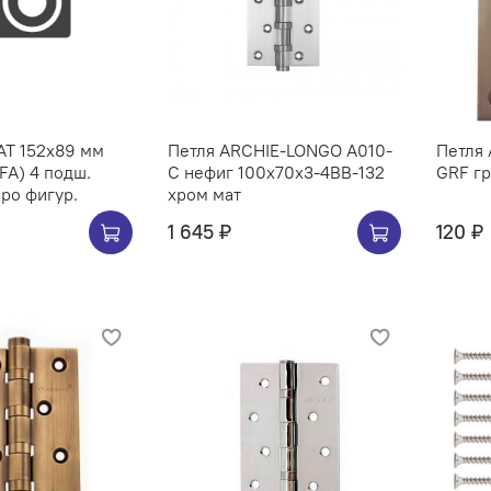
AT 152х89 мм
Петля ARCHIE-LONGO A010-
Петля 
FA) 4 подш.
C нефиг 100x70x3-4BB-132
GRF г
антич. серебро фигур.
хром мат
1 645 ₽
120 ₽