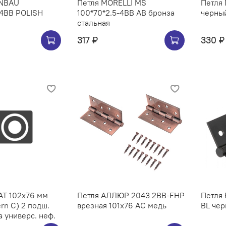
ENBAU
Петля MORELLI MS
Петля 
 4BB POLISH
100*70*2.5-4BB AB бронза
черный
стальная
317 ₽
330 ₽
AT 102х76 мм
Петля АЛЛЮР 2043 2BB-FHP
Петля 
rn C) 2 подш.
врезная 101х76 AC медь
BL че
а универс. неф.