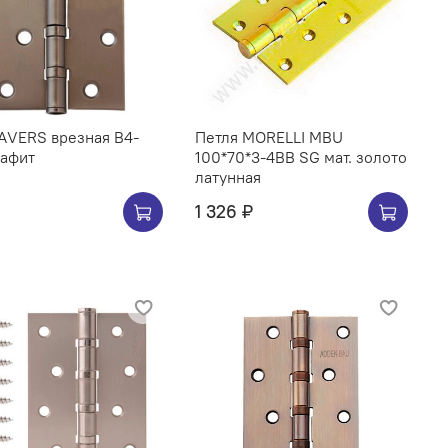
АVERS врезная B4-
Петля MORELLI MBU
рафит
100*70*3-4BB SG мат. золото
латунная
1 326 ₽