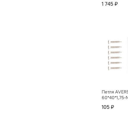
1 745 ₽
Петля АVER
60*40*1,75-
105 ₽