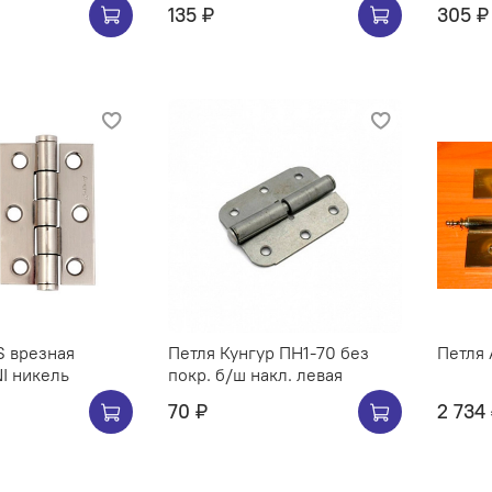
135 ₽
305 ₽
S врезная
Петля Кунгур ПН1-70 без
Петля 
NI никель
покр. б/ш накл. левая
70 ₽
2 734