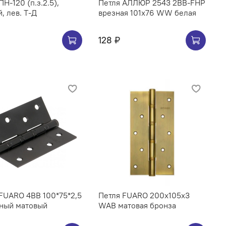
ПН-120 (п.з.2.5),
Петля АЛЛЮР 2543 2BB-FHP
, лев. Т-Д
врезная 101х76 WW белая
128 ₽
FUARO 4BB 100*75*2,5
Петля FUARO 200х105х3
рный матовый
WAB матовая бронза