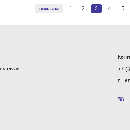
1
2
3
4
5
Предыдущая
Конт
иальности
+7 (
е
г Че