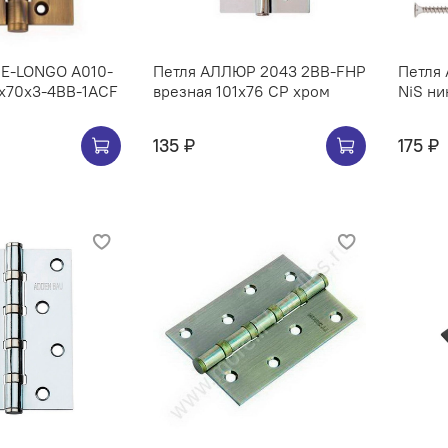
IE-LONGO A010-
Петля АЛЛЮР 2043 2BB-FHP
Петля 
0x70x3-4BB-1ACF
врезная 101х76 CP хром
NiS ни
135 ₽
175 ₽