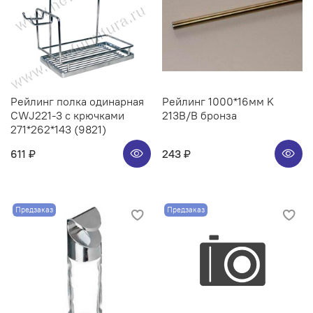
Рейлинг полка одинарная
Рейлинг 1000*16мм K
CWJ221-3 с крючками
213B/B бронза
271*262*143 (9821)
611 ₽
243 ₽
Предзаказ
Предзаказ