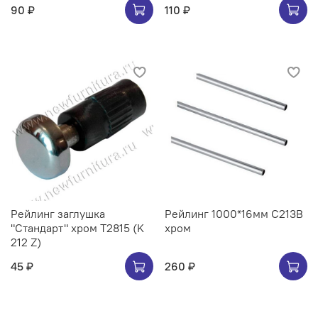
90 ₽
110 ₽
Рейлинг заглушка
Рейлинг 1000*16мм C213B
"Стандарт" хром Т2815 (K
хром
212 Z)
45 ₽
260 ₽