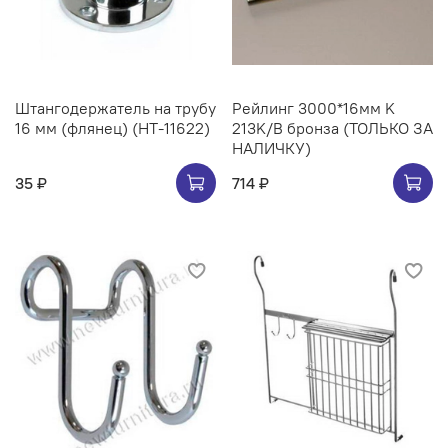
Штангодержатель на трубу
Рейлинг 3000*16мм K
16 мм (флянец) (НТ-11622)
213K/B бронза (ТОЛЬКО ЗА
НАЛИЧКУ)
35 ₽
714 ₽