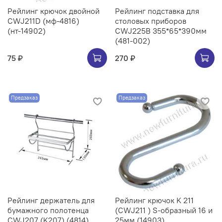
Рейлинг крючок двойной
Рейлинг подставка для
CWJ211D (мф-4816)
столовых приборов
(нт-14902)
CWJ225B 355*65*390мм
(481-002)
75 ₽
270 ₽
Предзаказ
Предзаказ
Рейлинг держатель для
Рейлинг крючок K 211
бумажного полотенца
(CWJ211 ) S-образный 16 и
CWJ207 (K207) (4814)
25мм (14903)