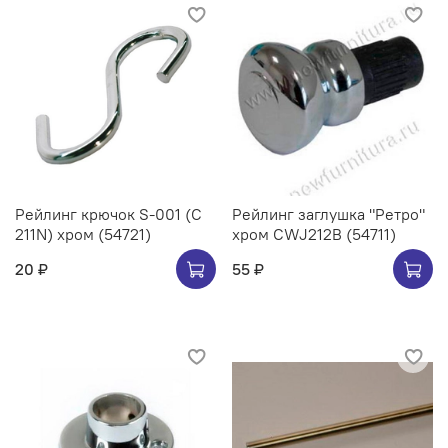
Рейлинг крючок S-001 (C
Рейлинг заглушка "Ретро"
211N) хром (54721)
хром CWJ212B (54711)
20 ₽
55 ₽