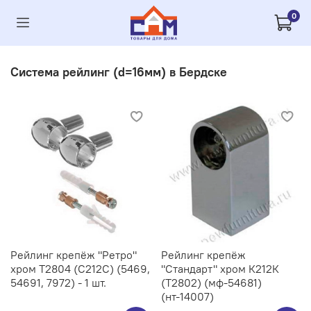
0
Система рейлинг (d=16мм) в Бердске
Рейлинг крепёж "Ретро"
Рейлинг крепёж
хром Т2804 (С212C) (5469,
"Стандарт" хром К212К
54691, 7972) - 1 шт.
(Т2802) (мф-54681)
(нт-14007)