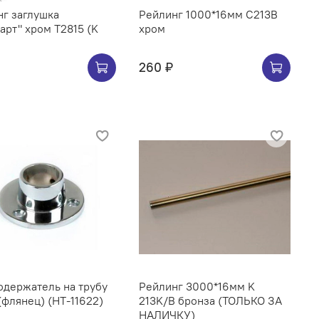
г заглушка
Рейлинг 1000*16мм C213B
арт" хром Т2815 (K
хром
260 ₽
ржатель на трубу
Рейлинг 3000*16мм K
(флянец) (НТ-11622)
213K/B бронза (ТОЛЬКО ЗА
НАЛИЧКУ)