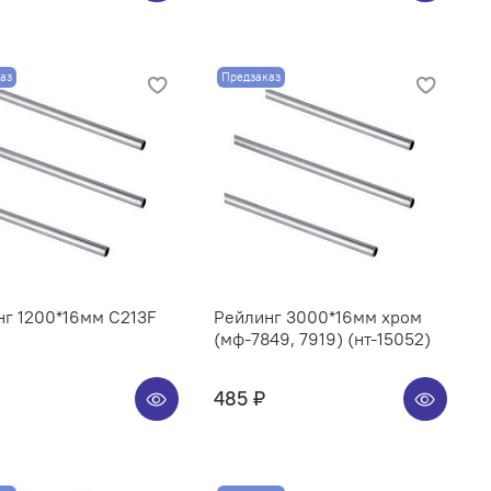
аз
Предзаказ
нг 1200*16мм C213F
Рейлинг 3000*16мм хром
(мф-7849, 7919) (нт-15052)
485 ₽