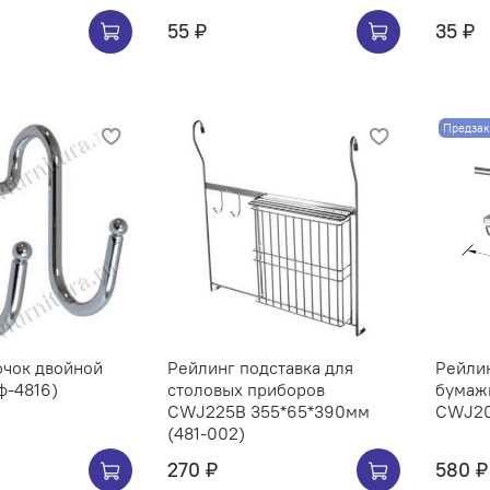
55 ₽
35 ₽
Предзак
ючок двойной
Рейлинг подставка для
Рейли
ф-4816)
столовых приборов
бумаж
CWJ225B 355*65*390мм
(481-002)
270 ₽
580 ₽