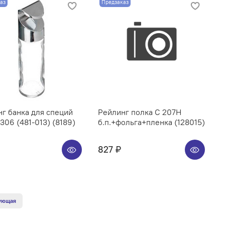
аз
Предзаказ
г банка для специй
Рейлинг полка C 207H
06 (481-013) (8189)
б.п.+фольга+пленка (128015)
827 ₽
ующая