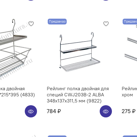
Предзаказ
Предзак
ка двойная
Рейлинг полка двойная для
Рейли
215*395 (4833)
специй CWJ203B-2 ALBA
хром
348x137x311,5 мм (9822)
784 ₽
275 ₽