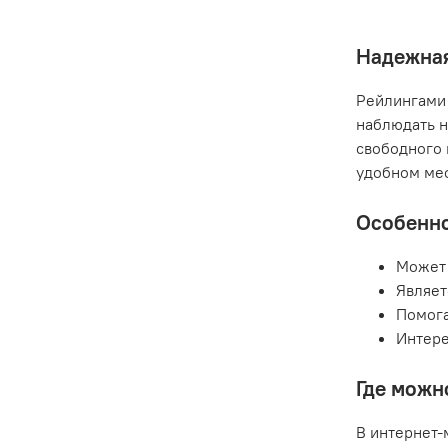
Надежная
Рейлингами 
наблюдать н
свободного 
удобном мес
Особенно
Может 
Являет
Помога
Интере
Где можн
В интернет-