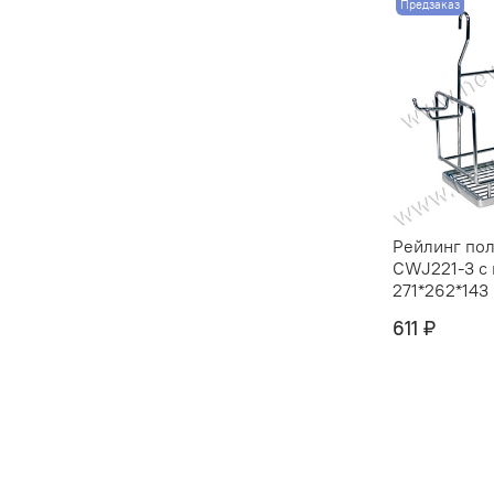
Предзаказ
Рейлинг пол
CWJ221-3 с
271*262*143 
611 ₽