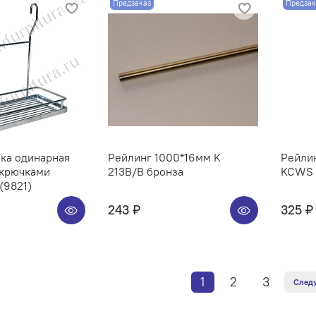
Предзаказ
Предзак
ка одинарная
Рейлинг 1000*16мм K
Рейлин
 крючками
213B/B бронза
KCWS 3
(9821)
243 ₽
325 ₽
1
2
3
След