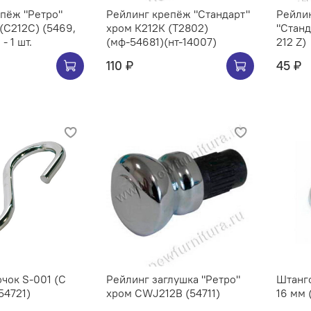
Ретро"
Рейлинг крепёж "Стандарт"
Рейлин
хром К212К (Т2802)
"Станд
- 1 шт.
(мф-54681)(нт-14007)
212 Z)
110 ₽
45 ₽
чок S-001 (C
Рейлинг заглушка "Ретро"
Штангоде
54721)
хром CWJ212B (54711)
16 мм 