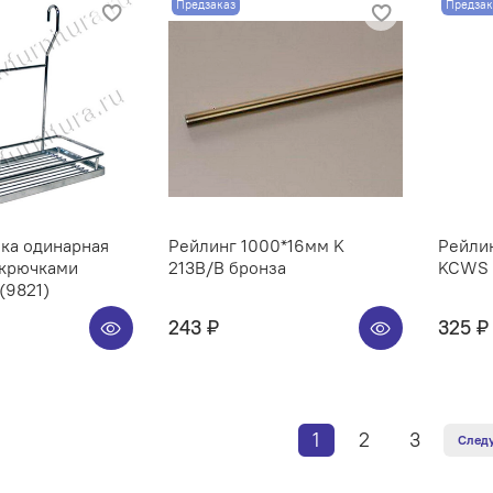
Предзаказ
Предзак
ка одинарная
Рейлинг 1000*16мм K
Рейлин
 крючками
213B/B бронза
KCWS 3
(9821)
243 ₽
325 ₽
1
2
3
След