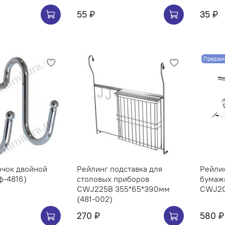
55 ₽
35 ₽
Предзак
ючок двойной
Рейлинг подставка для
Рейли
ф-4816)
столовых приборов
бумаж
CWJ225B 355*65*390мм
(481-002)
270 ₽
580 ₽