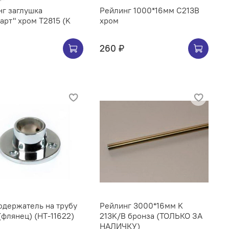
г заглушка
Рейлинг 1000*16мм C213B
арт" хром Т2815 (K
хром
260 ₽
ржатель на трубу
Рейлинг 3000*16мм K
(флянец) (НТ-11622)
213K/B бронза (ТОЛЬКО ЗА
НАЛИЧКУ)