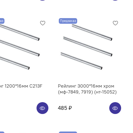
аз
Предзаказ
нг 1200*16мм C213F
Рейлинг 3000*16мм хром
(мф-7849, 7919) (нт-15052)
485 ₽