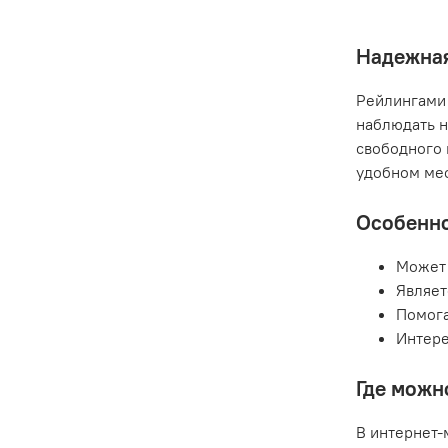
Надежная
Рейлингами 
наблюдать н
свободного 
удобном мес
Особенно
Может 
Являет
Помога
Интере
Где можн
В интернет-