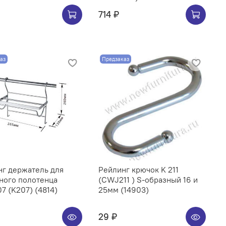
714 ₽
аз
Предзаказ
нг держатель для
Рейлинг крючок K 211
ного полотенца
(CWJ211 ) S-образный 16 и
CWJ207 (K207) (4814)
25мм (14903)
29 ₽