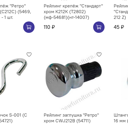
Ретро"
Рейлинг крепёж "Стандарт"
Рейлин
хром К212К (Т2802)
"Станд
- 1 шт.
(мф-54681)(нт-14007)
212 Z)
110 ₽
45 ₽
чок S-001 (C
Рейлинг заглушка "Ретро"
Штангоде
54721)
хром CWJ212B (54711)
16 мм 