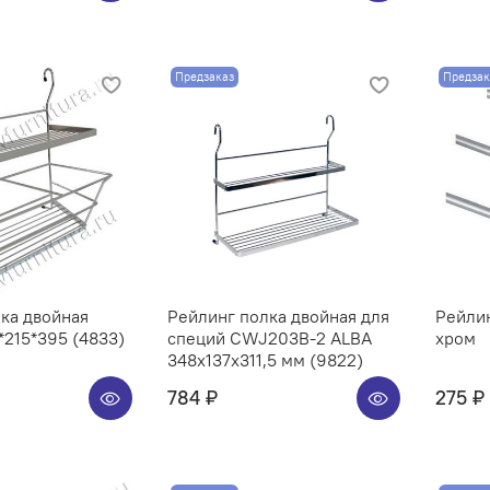
Предзаказ
Предзак
ка двойная
Рейлинг полка двойная для
Рейли
215*395 (4833)
специй CWJ203B-2 ALBA
хром
348x137x311,5 мм (9822)
784 ₽
275 ₽