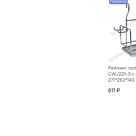
Предзаказ
Рейлинг пол
CWJ221-3 с
271*262*143 
611 ₽