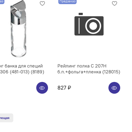
аз
Предзаказ
г банка для специй
Рейлинг полка C 207H
06 (481-013) (8189)
б.п.+фольга+пленка (128015)
827 ₽
ующая