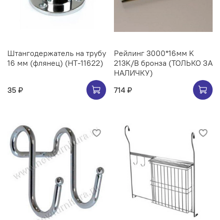
Штангодержатель на трубу
Рейлинг 3000*16мм K
16 мм (флянец) (НТ-11622)
213K/B бронза (ТОЛЬКО ЗА
НАЛИЧКУ)
35 ₽
714 ₽