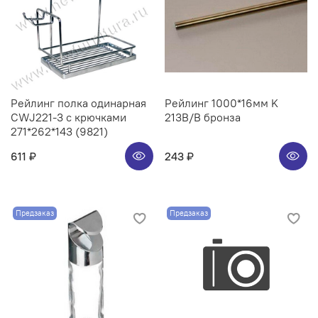
Рейлинг полка одинарная
Рейлинг 1000*16мм K
CWJ221-3 с крючками
213B/B бронза
271*262*143 (9821)
611 ₽
243 ₽
Предзаказ
Предзаказ