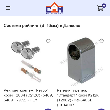
0
Система рейлинг (d=16мм) в Данкове
Рейлинг крепёж "Ретро"
Рейлинг крепёж
хром Т2804 (С212C) (5469,
"Стандарт" хром К212К
54691, 7972) - 1 шт.
(Т2802) (мф-54681)
(нт-14007)