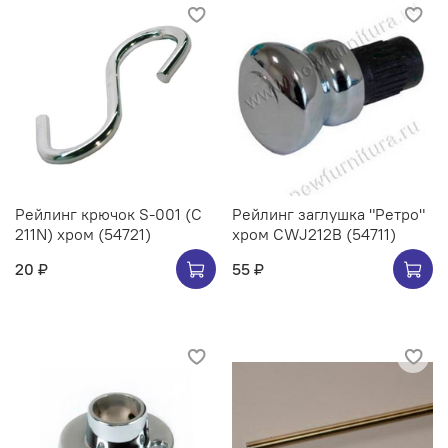
Рейлинг крючок S-001 (C
Рейлинг заглушка "Ретро"
211N) хром (54721)
хром CWJ212B (54711)
20 ₽
55 ₽