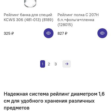
Рейлинг банка для специй
Рейлинг полка C 207H
KCWS 306 (481-013) (8189)
б.п.+фольга+пленка
(128015)
325 ₽
827 ₽
1
2
3
Надежная система рейлинг диаметром 1,6
см для удобного хранения различных
предметов