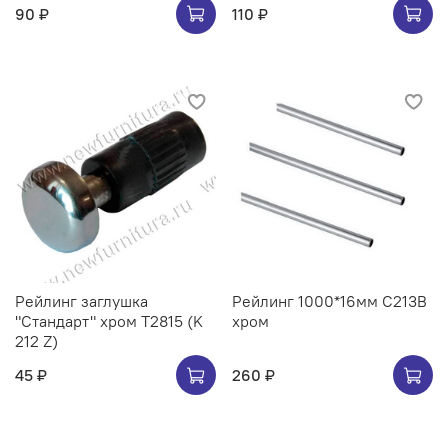
90 ₽
110 ₽
Рейлинг заглушка
Рейлинг 1000*16мм C213B
"Стандарт" хром Т2815 (K
хром
212 Z)
45 ₽
260 ₽