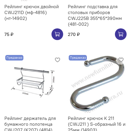
Рейлинг крючок двойной
Рейлинг подставка для
CWJ211D (мф-4816)
столовых приборов
(нт-14902)
CWJ225B 355*65*390мм
(481-002)
75 ₽
270 ₽
Предзаказ
Предзаказ
Рейлинг держатель для
Рейлинг крючок K 211
бумажного полотенца
(CWJ211 ) S-образный 16 и
CWJ207 (K207) (4814)
25мм (14903)