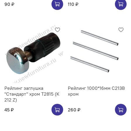
90 ₽
110 ₽
Рейлинг заглушка
Рейлинг 1000*16мм C213B
"Стандарт" хром Т2815 (K
хром
212 Z)
45 ₽
260 ₽