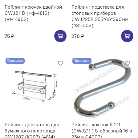
Рейлинг крючок двойной
Рейлинг подставка для
CWJ211D (мф-4816)
столовых приборов
(нт-14902)
CWJ225B 355*65*390мм
(481-002)
75 ₽
270 ₽
Предзаказ
Предзаказ
Рейлинг держатель для
Рейлинг крючок K 211
бумажного полотенца
(CWJ211 ) S-образный 16 и
CWJ207 (K207) (4814)
25мм (14903)