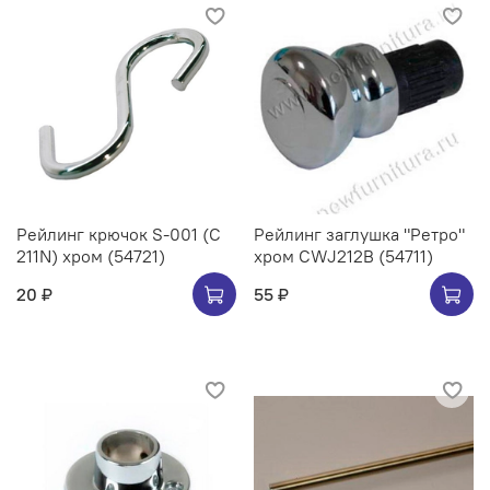
Рейлинг крючок S-001 (C
Рейлинг заглушка "Ретро"
211N) хром (54721)
хром CWJ212B (54711)
20 ₽
55 ₽