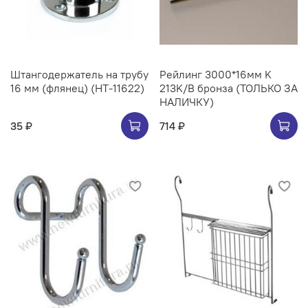
Штангодержатель на трубу
Рейлинг 3000*16мм K
16 мм (флянец) (НТ-11622)
213K/B бронза (ТОЛЬКО ЗА
НАЛИЧКУ)
35 ₽
714 ₽