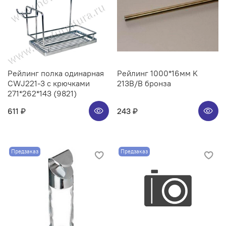
Рейлинг полка одинарная
Рейлинг 1000*16мм K
CWJ221-3 с крючками
213B/B бронза
271*262*143 (9821)
611 ₽
243 ₽
Предзаказ
Предзаказ