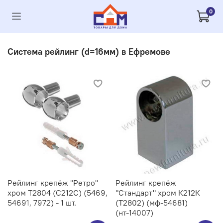
0
Система рейлинг (d=16мм) в Ефремове
Рейлинг крепёж "Ретро"
Рейлинг крепёж
хром Т2804 (С212C) (5469,
"Стандарт" хром К212К
54691, 7972) - 1 шт.
(Т2802) (мф-54681)
(нт-14007)