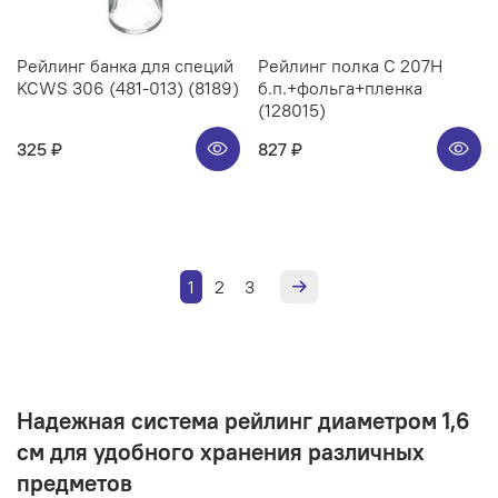
Рейлинг банка для специй
Рейлинг полка C 207H
KCWS 306 (481-013) (8189)
б.п.+фольга+пленка
(128015)
325 ₽
827 ₽
1
2
3
Надежная система рейлинг диаметром 1,6
см для удобного хранения различных
предметов