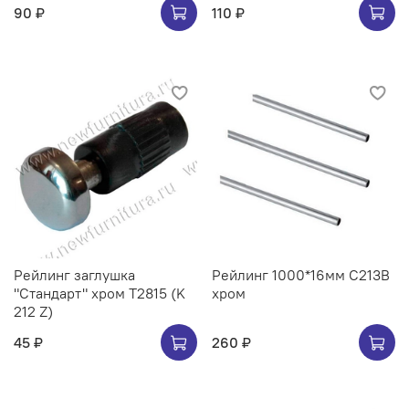
90 ₽
110 ₽
Рейлинг заглушка
Рейлинг 1000*16мм C213B
"Стандарт" хром Т2815 (K
хром
212 Z)
45 ₽
260 ₽