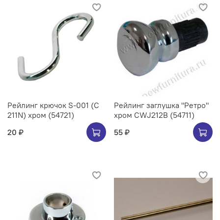
Рейлинг крючок S-001 (C
Рейлинг заглушка "Ретро"
211N) хром (54721)
хром CWJ212B (54711)
20 ₽
55 ₽