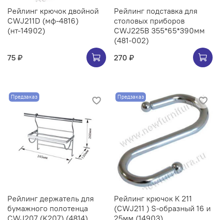
Рейлинг крючок двойной
Рейлинг подставка для
CWJ211D (мф-4816)
столовых приборов
(нт-14902)
CWJ225B 355*65*390мм
(481-002)
75 ₽
270 ₽
Предзаказ
Предзаказ
Рейлинг держатель для
Рейлинг крючок K 211
бумажного полотенца
(CWJ211 ) S-образный 16 и
CWJ207 (K207) (4814)
25мм (14903)