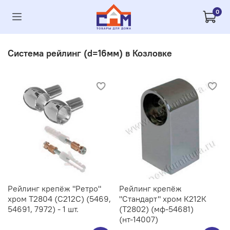
0
Система рейлинг (d=16мм) в Козловке
Рейлинг крепёж "Ретро"
Рейлинг крепёж
хром Т2804 (С212C) (5469,
"Стандарт" хром К212К
54691, 7972) - 1 шт.
(Т2802) (мф-54681)
(нт-14007)