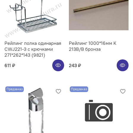
Рейлинг полка одинарная
Рейлинг 1000*16мм K
CWJ221-3 с крючками
213B/B бронза
271*262*143 (9821)
611 ₽
243 ₽
Предзаказ
Предзаказ