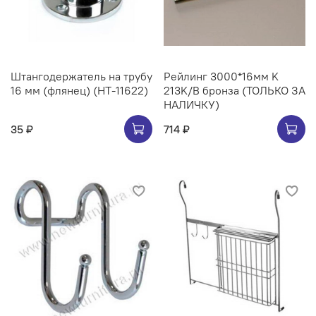
Штангодержатель на трубу
Рейлинг 3000*16мм K
16 мм (флянец) (НТ-11622)
213K/B бронза (ТОЛЬКО ЗА
НАЛИЧКУ)
35 ₽
714 ₽