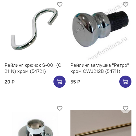
Рейлинг крючок S-001 (C
Рейлинг заглушка "Ретро"
211N) хром (54721)
хром CWJ212B (54711)
20 ₽
55 ₽