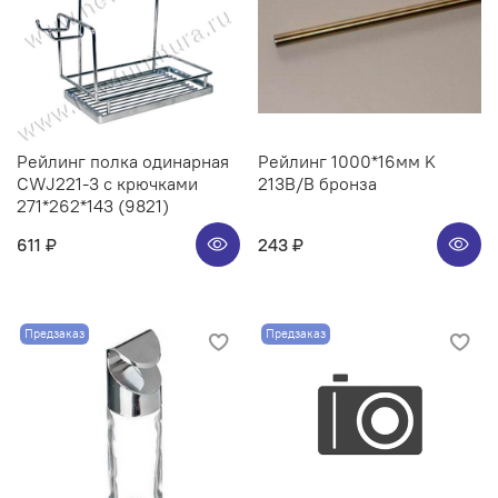
Рейлинг полка одинарная
Рейлинг 1000*16мм K
CWJ221-3 с крючками
213B/B бронза
271*262*143 (9821)
611 ₽
243 ₽
Предзаказ
Предзаказ