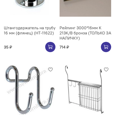
Штангодержатель на трубу
Рейлинг 3000*16мм K
16 мм (флянец) (НТ-11622)
213K/B бронза (ТОЛЬКО ЗА
НАЛИЧКУ)
35 ₽
714 ₽