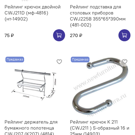
Рейлинг крючок двойной
Рейлинг подставка для
CWJ211D (мф-4816)
столовых приборов
(нт-14902)
CWJ225B 355*65*390мм
(481-002)
75 ₽
270 ₽
Предзаказ
Предзаказ
Рейлинг держатель для
Рейлинг крючок K 211
бумажного полотенца
(CWJ211 ) S-образный 16 и
CWJ207 (K207) (4814)
25мм (14903)