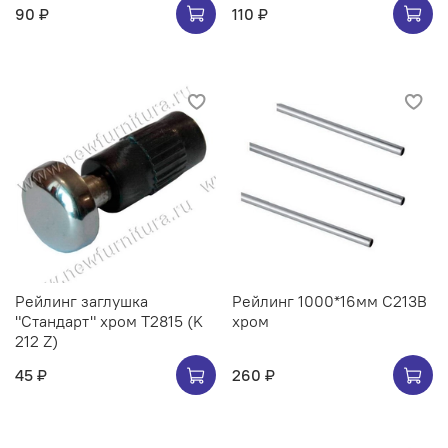
90 ₽
110 ₽
Рейлинг заглушка
Рейлинг 1000*16мм C213B
"Стандарт" хром Т2815 (K
хром
212 Z)
45 ₽
260 ₽