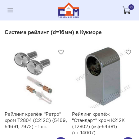
0
Система рейлинг (d=16мм) в Кукморе
Рейлинг крепёж "Ретро"
Рейлинг крепёж
хром Т2804 (С212C) (5469,
"Стандарт" хром К212К
54691, 7972) - 1 шт.
(Т2802) (мф-54681)
(нт-14007)