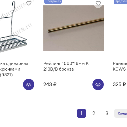
Предзаказ
Предзак
ка одинарная
Рейлинг 1000*16мм K
Рейлин
 крючками
213B/B бронза
KCWS 3
(9821)
243 ₽
325 ₽
1
2
3
След