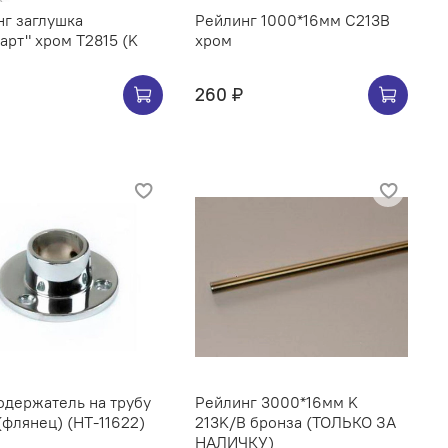
г заглушка
Рейлинг 1000*16мм C213B
арт" хром Т2815 (K
хром
260 ₽
ржатель на трубу
Рейлинг 3000*16мм K
(флянец) (НТ-11622)
213K/B бронза (ТОЛЬКО ЗА
НАЛИЧКУ)