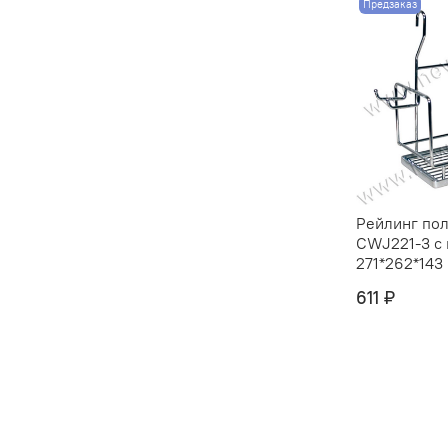
Предзаказ
Рейлинг пол
CWJ221-3 с
271*262*143 
611 ₽