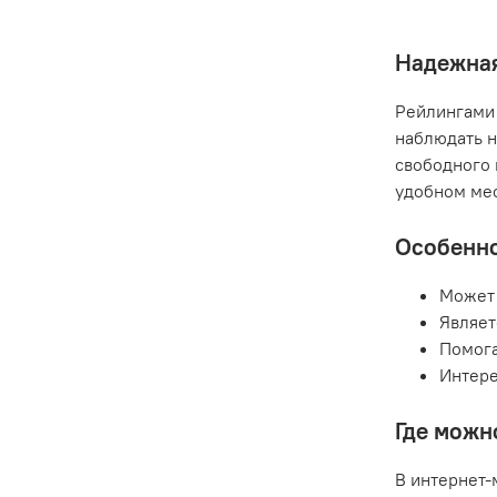
Надежная
Рейлингами 
наблюдать н
свободного 
удобном мес
Особенно
Может 
Являет
Помога
Интере
Где можн
В интернет-