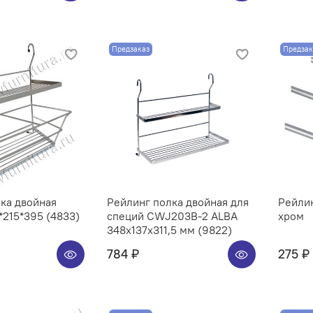
Предзаказ
Предзак
ка двойная
Рейлинг полка двойная для
Рейли
215*395 (4833)
специй CWJ203B-2 ALBA
хром
348x137x311,5 мм (9822)
784 ₽
275 ₽