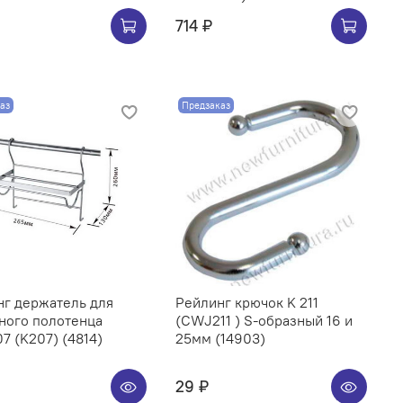
714 ₽
аз
Предзаказ
нг держатель для
Рейлинг крючок K 211
ного полотенца
(CWJ211 ) S-образный 16 и
CWJ207 (K207) (4814)
25мм (14903)
29 ₽