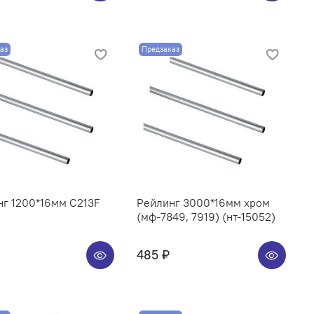
аз
Предзаказ
нг 1200*16мм C213F
Рейлинг 3000*16мм хром
(мф-7849, 7919) (нт-15052)
485 ₽