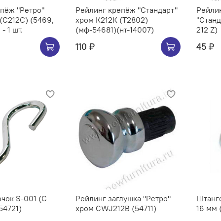
Ретро"
Рейлинг крепёж "Стандарт"
Рейлин
хром К212К (Т2802)
"Станд
- 1 шт.
(мф-54681)(нт-14007)
212 Z)
110 ₽
45 ₽
чок S-001 (C
Рейлинг заглушка "Ретро"
Штангоде
54721)
хром CWJ212B (54711)
16 мм 