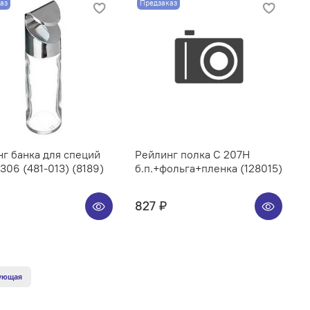
аз
Предзаказ
г банка для специй
Рейлинг полка C 207H
06 (481-013) (8189)
б.п.+фольга+пленка (128015)
827 ₽
ующая