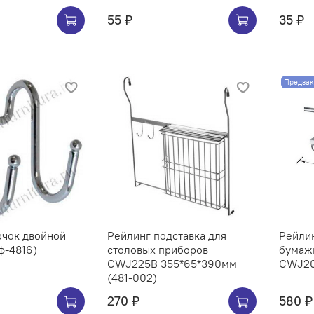
55 ₽
35 ₽
Предзак
ючок двойной
Рейлинг подставка для
Рейли
ф-4816)
столовых приборов
бумаж
CWJ225B 355*65*390мм
(481-002)
270 ₽
580 ₽