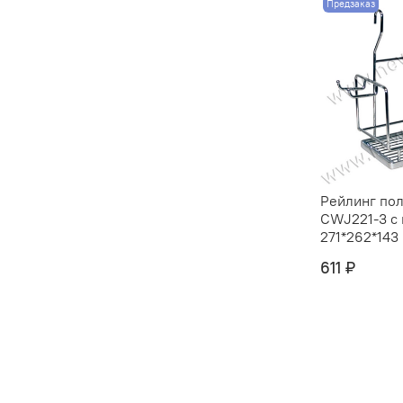
Предзаказ
Рейлинг пол
CWJ221-3 с
271*262*143 
611 ₽