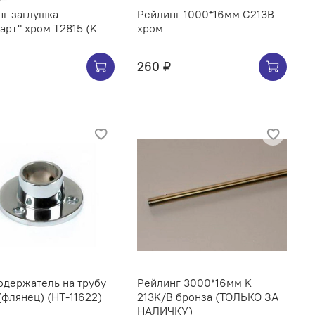
г заглушка
Рейлинг 1000*16мм C213B
арт" хром Т2815 (K
хром
260 ₽
одержатель на трубу
Рейлинг 3000*16мм K
(флянец) (НТ-11622)
213K/B бронза (ТОЛЬКО ЗА
НАЛИЧКУ)