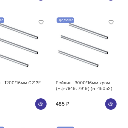
аз
Предзаказ
нг 1200*16мм C213F
Рейлинг 3000*16мм хром
(мф-7849, 7919) (нт-15052)
485 ₽