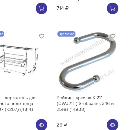
714 ₽
аз
Предзаказ
нг держатель для
Рейлинг крючок K 211
ного полотенца
(CWJ211 ) S-образный 16 и
 (K207) (4814)
25мм (14903)
29 ₽