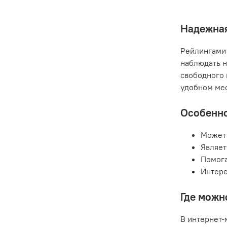
Надежная
Рейлингами 
наблюдать н
свободного 
удобном мес
Особенно
Может 
Являет
Помога
Интере
Где можн
В интернет-