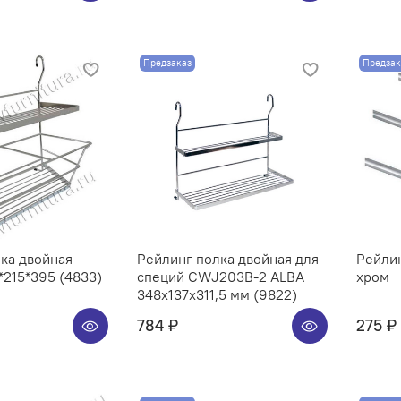
Предзаказ
Предзак
ка двойная
Рейлинг полка двойная для
Рейли
215*395 (4833)
специй CWJ203B-2 ALBA
хром
348x137x311,5 мм (9822)
784 ₽
275 ₽