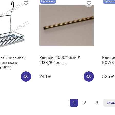
Предзаказ
Предзак
ка одинарная
Рейлинг 1000*16мм K
Рейлин
 крючками
213B/B бронза
KCWS 3
(9821)
243 ₽
325 ₽
1
2
3
След