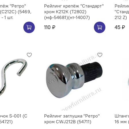
пёж "Ретро"
Рейлинг крепёж "Стандарт"
Рейлин
(С212C) (5469,
хром К212К (Т2802)
"Станд
- 1 шт.
(мф-54681)(нт-14007)
212 Z)
110 ₽
45 ₽
чок S-001 (C
Рейлинг заглушка "Ретро"
Штанг
54721)
хром CWJ212B (54711)
16 мм 