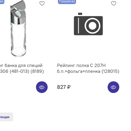
аз
Предзаказ
г банка для специй
Рейлинг полка C 207H
06 (481-013) (8189)
б.п.+фольга+пленка (128015)
827 ₽
ующая