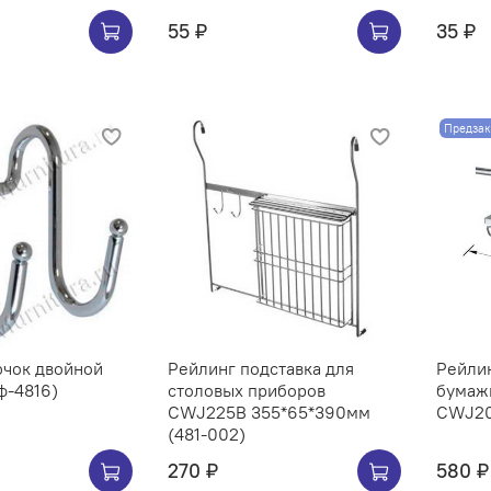
55 ₽
35 ₽
Предзак
ючок двойной
Рейлинг подставка для
Рейли
ф-4816)
столовых приборов
бумаж
CWJ225B 355*65*390мм
CWJ207
(481-002)
270 ₽
580 ₽