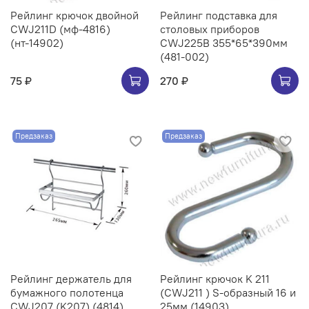
Рейлинг крючок двойной
Рейлинг подставка для
CWJ211D (мф-4816)
столовых приборов
(нт-14902)
CWJ225B 355*65*390мм
(481-002)
75 ₽
270 ₽
Предзаказ
Предзаказ
Рейлинг держатель для
Рейлинг крючок K 211
бумажного полотенца
(CWJ211 ) S-образный 16 и
CWJ207 (K207) (4814)
25мм (14903)