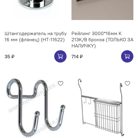
Штангодержатель на трубу
Рейлинг 3000*16мм K
16 мм (флянец) (НТ-11622)
213K/B бронза (ТОЛЬКО ЗА
НАЛИЧКУ)
35 ₽
714 ₽