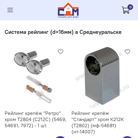
0
Система рейлинг (d=16мм) в Среднеуральске
Рейлинг крепёж "Ретро"
Рейлинг крепёж
хром Т2804 (С212C) (5469,
"Стандарт" хром К212К
54691, 7972) - 1 шт.
(Т2802) (мф-54681)
(нт-14007)