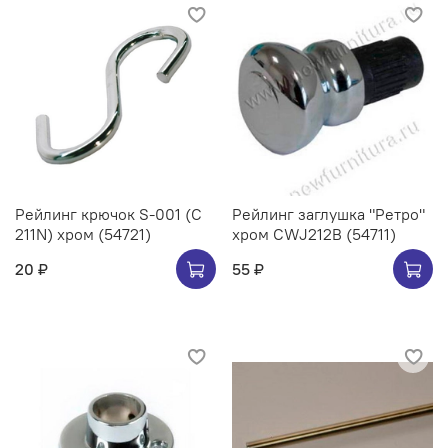
Рейлинг крючок S-001 (C
Рейлинг заглушка "Ретро"
211N) хром (54721)
хром CWJ212B (54711)
20 ₽
55 ₽