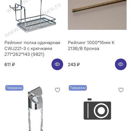
Рейлинг полка одинарная
Рейлинг 1000*16мм K
CWJ221-3 с крючками
213B/B бронза
271*262*143 (9821)
611 ₽
243 ₽
Предзаказ
Предзаказ