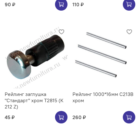
90 ₽
110 ₽
Рейлинг заглушка
Рейлинг 1000*16мм C213B
"Стандарт" хром Т2815 (K
хром
212 Z)
45 ₽
260 ₽